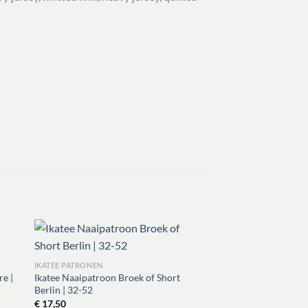
IKATEE PATRONEN
IKATEE PATRONEN
re |
Ikatee Naaipatroon Broek of Short
Ikatee Naaipatroon Ov
Berlin | 32-52
52
€
17,50
€
17,50