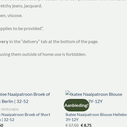
retchy jeans, jacquard.
nen, viscose.
upplies to be provided”.
ivery
in the “delivery” tab at the bottom of the page.
using them outside of home use is forbidden.
Aanbieding!
E PATRONEN
AANBIEDING
e Naaipatroon Broek of Short
Ikatee Naaipatroon Blouse Hellebo
n | 32-52
3Y-12Y
Oorspronkelijke
Huidige
50
€
17,50
€
8,75