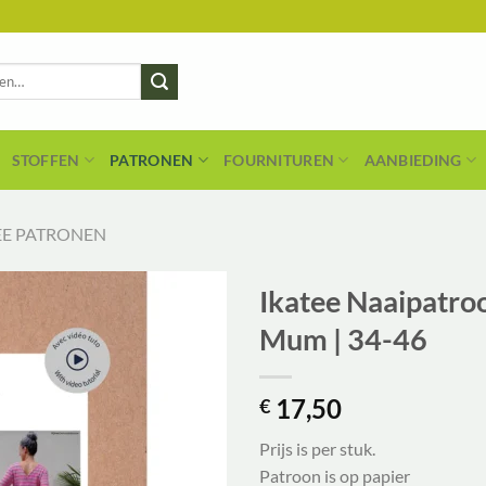
STOFFEN
PATRONEN
FOURNITUREN
AANBIEDING
EE PATRONEN
Ikatee Naaipatro
Mum | 34-46
17,50
€
Prijs is per stuk.
Patroon is op papier