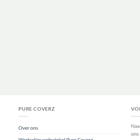
prijs
prijs
was:
is:
€ 17,50.
€ 8,75.
PURE COVERZ
VO
Naa
Over ons
ons
Werkwijze webwinkel Pure Coverz