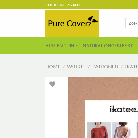
Ga
PUUR EN ORGANIC
naar
inhoud
Zoeken
naar:
HUIS EN TUIN
NATURAL ONGEBLEEKT
HOME
/
WINKEL
/
PATRONEN
/
IKAT