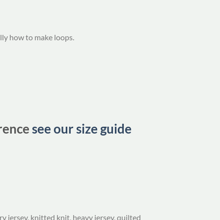
lly how to make loops.
erence
see our size guide
y jersey, knitted knit, heavy jersey, quilted