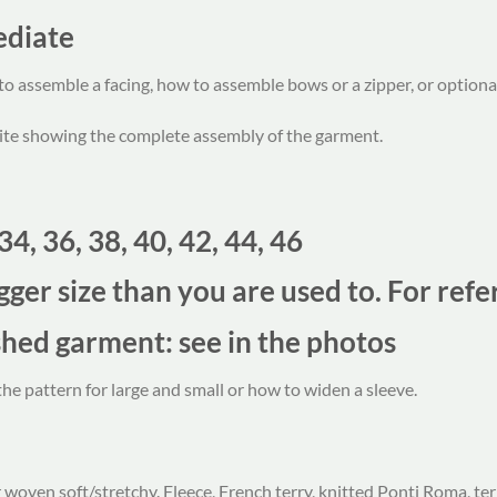
mediate
o assemble a facing, how to assemble bows or a zipper, or optiona
ite showing the complete assembly of the garment.
 34, 36, 38, 40, 42, 44, 46
gger size than you are used to. For ref
hed garment: see in the photos
the pattern for large and small or how to widen a sleeve.
 woven soft/stretchy. Fleece, French terry, knitted Ponti Roma, terr