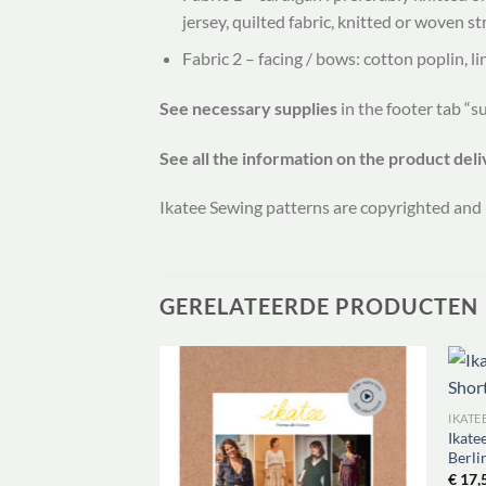
jersey, quilted fabric, knitted or woven st
Fabric 2 – facing / bows: cotton poplin, li
See necessary supplies
in the footer tab “s
See all the information on the product del
Ikatee Sewing patterns are copyrighted and 
GERELATEERDE PRODUCTEN
IKATE
Ikate
Berli
€
17,