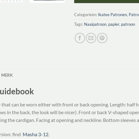
Categorieën:
Ikatee Patronen
,
Patr
Tags:
Naaipatroon
,
papier
,
patroon
MERK
Guidebook
) that can be worn either with front or back opening. Length: half 
 in the back, the look will be nicer). Front or back V-shaped open
ning the cardigan. Facing at opening and neckline. Bottom sleeves
rsion: find
Masha 3-12.