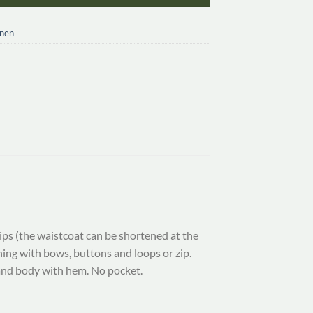
onen
hips (the waistcoat can be shortened at the
ing with bows, buttons and loops or zip.
 and body with hem. No pocket.