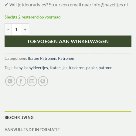
✔ Wil je kleuradvies? Stuur een email naar info@hazeltjes.nl
Slechts 2 resterend op voorraad
Ikatee Naaipatroon Sweatshirt Hugo | 6M-4Y aantal
TOEVOEGEN AAN WINKELWAGEN
Categorieën:
Ikatee Patronen
,
Patronen
Tags:
baby
,
babykleertjes
,
ikatee
,
jas
,
kinderen
,
papier
,
patroon
BESCHRIJVING
AANVULLENDE INFORMATIE