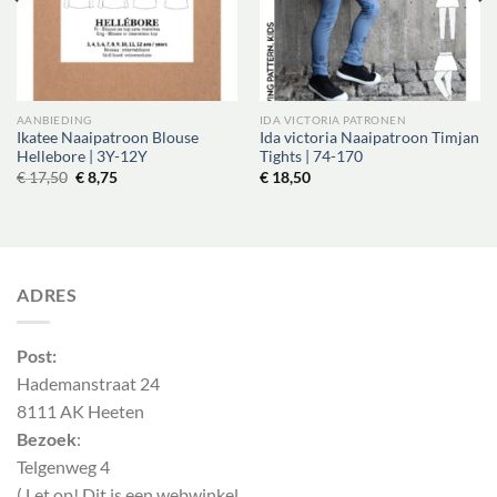
AANBIEDING
IDA VICTORIA PATRONEN
Ikatee Naaipatroon Blouse
Ida victoria Naaipatroon Timjan
Hellebore | 3Y-12Y
Tights | 74-170
Oorspronkelijke
Huidige
€
17,50
€
8,75
€
18,50
prijs
prijs
was:
is:
€ 17,50.
€ 8,75.
ADRES
Post:
Hademanstraat 24
8111 AK Heeten
Bezoek
:
Telgenweg 4
( Let op! Dit is een webwinkel,