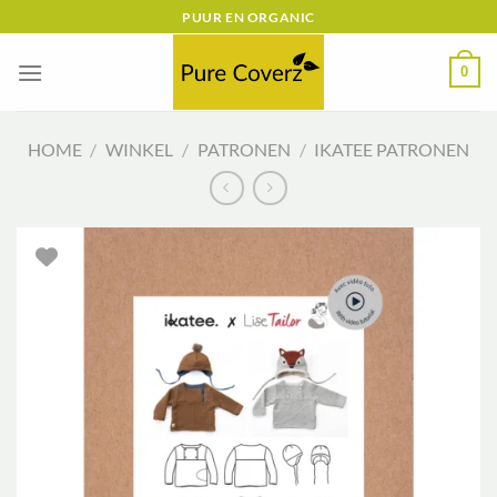
Ga
PUUR EN ORGANIC
naar
inhoud
0
HOME
/
WINKEL
/
PATRONEN
/
IKATEE PATRONEN