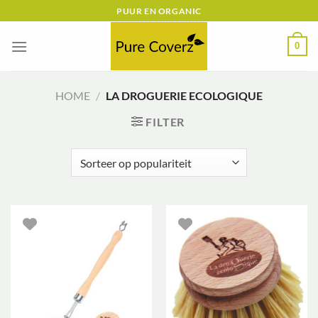
Ga
PUUR EN ORGANIC
naar
inhoud
0
HOME
/
LA DROGUERIE ECOLOGIQUE
FILTER