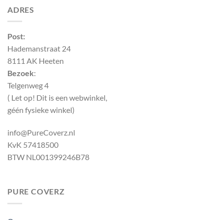
ADRES
Post:
Hademanstraat 24
8111 AK Heeten
Bezoek
:
Telgenweg 4
( Let op! Dit is een webwinkel,
géén fysieke winkel)
info@PureCoverz.nl
KvK 57418500
BTW NL001399246B78
PURE COVERZ