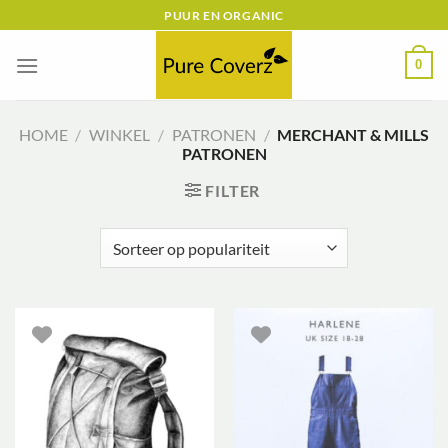
Ga
PUUR EN ORGANIC
naar
inhoud
0
HOME
/
WINKEL
/
PATRONEN
/
MERCHANT & MILLS
PATRONEN
FILTER