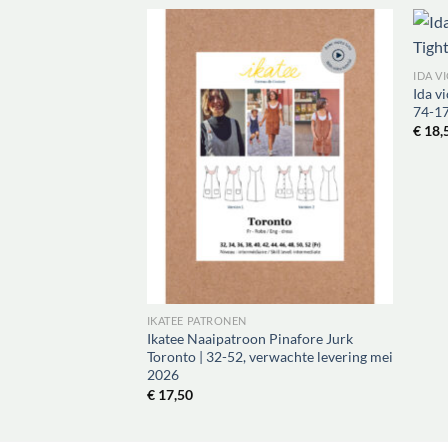
IDA V
Ida v
74-1
€
18,
IKATEE PATRONEN
Ikatee Naaipatroon Pinafore Jurk
Toronto | 32-52, verwachte levering mei
2026
€
17,50