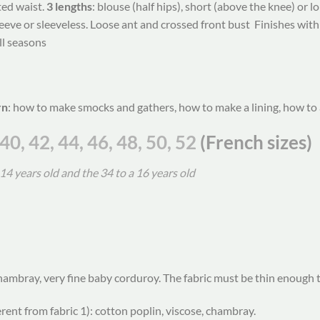
ted waist.
3 lengths
: blouse (half hips), short (above the knee) or lo
eeve or sleeveless. Loose ant and crossed front bust Finishes with 
ll seasons
rn
: how to make smocks and gathers, how to make a lining, how to 
 40, 42, 44, 46, 48, 50, 52
(French sizes)
4 years old and the 34 to a 16 years old
chambray, very fine baby corduroy. The fabric must be thin enough t
ferent from fabric 1): cotton poplin, viscose, chambray.