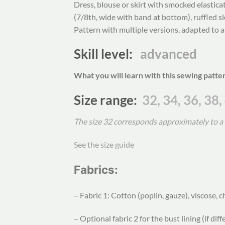
Dress, blouse or skirt with smocked elastica
(7/8th, wide with band at bottom), ruffled sl
Pattern with multiple versions, adapted to a
Skill level:
advanced
What you will learn with this sewing patte
Size range
:
32, 34, 36, 38,
The size 32 corresponds approximately to a 1
See the size guide
Fabrics:
– Fabric 1: Cotton (poplin, gauze), viscose, 
– Optional fabric 2 for the bust lining (if dif