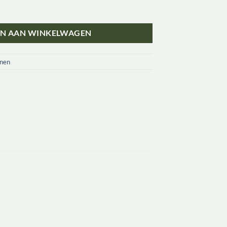
Rok Sifnos | 32-52, verwachte levering mei 2026 aantal
N AAN WINKELWAGEN
onen