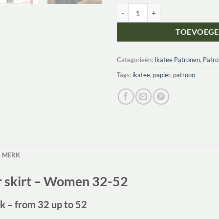
Ikatee Naaipatroon Blouse Jurk & 
TOEVOEGE
Categorieën:
Ikatee Patronen
,
Patr
Tags:
ikatee
,
papier
,
patroon
MERK
r skirt – Women 32-52
 – from 32 up to 52