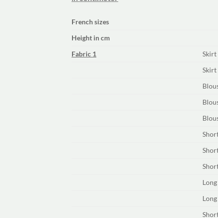
French sizes
Height in cm
Fabric 1
Skirt
Skirt
Blous
Blous
Blous
Short
Short
Short
Long 
Long 
Short