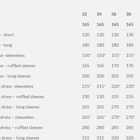
32
34
36
38
165
165
165
165
 – short
130
130
130
130
 – long
180
180
180
180
e -sleeveless
150*
150*
155*
155*
e – ruffled sleeves
165
165
170
170
e – long sleeves
200
200
205
205
 dress -sleeveless
215*
215*
220*
220*
 dress – ruffled sleeves
230
230
235
235
 dress – long sleeves
265
265
270
270
dress – sleeveless
265*
265*
270*
270*
dress – ruffled sleeves
280
280
285
285
 dress – long sleeves
315
315
320
320