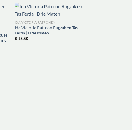
IDA VICTORIA PATRONEN
IDA VICTORIA PATRONE
Ida Victoria Patroon Rugzak en Tas
Ida Victoria Naaipatr
Ferda | Drie Maten
Slimfit | XXS-4XL
ouse
€
18,50
€
18,50
ring