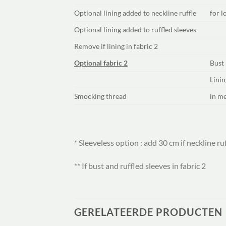
Optional lining added to neckline ruffle
for l
Optional lining added to ruffled sleeves
Remove if lining in fabric 2
Optional fabric 2
Bust 
Linin
Smocking thread
in m
* Sleeveless option : add 30 cm if neckline ruf
** If bust and ruffled sleeves in fabric 2
GERELATEERDE PRODUCTEN