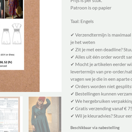
Prijs is per stuk.
Patroon is op papier
Taal: Engels
✔ Verzendtermijn is maximaal 
je het weten
✔ Zit je met een deadline? Stu
✔ Alles uit één order wordt 
✔ Mocht je artikelen eerder w
levertermijn van pre-order/nabe
vragen we je die in een aparte 
✔ Orders worden niet gesplits
✔ Bestellingen kunnen verzam
✔ We hergebruiken verpakkin
✔ Gratis verzending vanaf € 75
✔ Wil je kleuradvies? Stuur ee
Beschikbaar via nabestelling