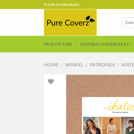
Ga
PUUR EN ORGANIC
naar
inhoud
Zoeken
naar:
HUIS EN TUIN
NATURAL ONGEBLEEKT
HOME
/
WINKEL
/
PATRONEN
/
IKAT