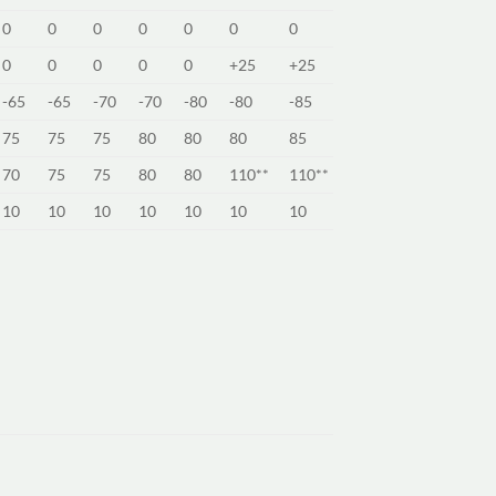
0
0
0
0
0
0
0
0
0
0
0
0
+25
+25
-65
-65
-70
-70
-80
-80
-85
75
75
75
80
80
80
85
70
75
75
80
80
110**
110**
10
10
10
10
10
10
10