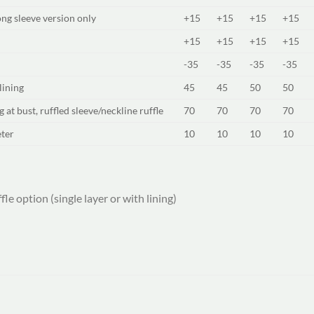
ong sleeve version only
+15
+15
+15
+15
+15
+15
+15
+15
-35
-35
-35
-35
lining
45
45
50
50
g at bust, ruffled sleeve/neckline ruffle
70
70
70
70
eter
10
10
10
10
fle option (single layer or with lining)