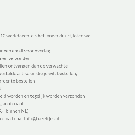
10 werkdagen, als het langer duurt, laten we
ur een email voor overleg
samen verzonden
illen ontvangen dan de verwachte
stelde artikelen die je wilt bestellen,
order te bestellen
t
eld worden en tegelijk worden verzonden
gsmateriaal
,- (binnen NL)
n email naar info@hazeltjes.nl