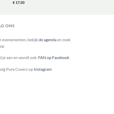
€
17,50
LG ONS
r evenementen, bekijk
de agenda
en zoek
 op
 je aan en wordt ook
FAN op Facebook
volg Pure Coverz op
Instagram