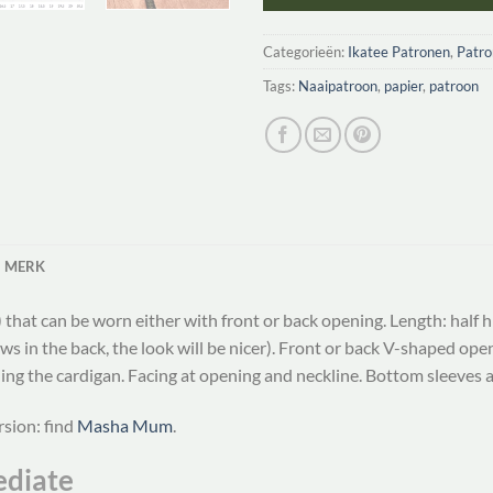
Categorieën:
Ikatee Patronen
,
Patr
Tags:
Naaipatroon
,
papier
,
patroon
MERK
) that can be worn either with front or back opening. Length: half 
 in the back, the look will be nicer). Front or back V-shaped open
ning the cardigan. Facing at opening and neckline. Bottom sleeves
rsion: find
Masha Mum
.
ediate