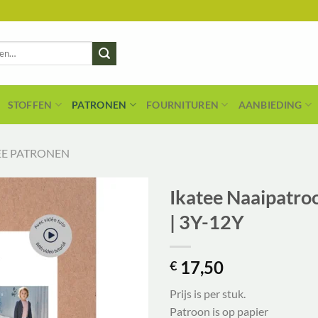
STOFFEN
PATRONEN
FOURNITUREN
AANBIEDING
EE PATRONEN
Ikatee Naaipatro
| 3Y-12Y
17,50
€
Prijs is per stuk.
Patroon is op papier