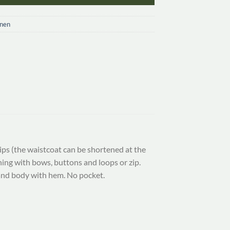
onen
hips (the waistcoat can be shortened at the
ing with bows, buttons and loops or zip.
 and body with hem. No pocket.