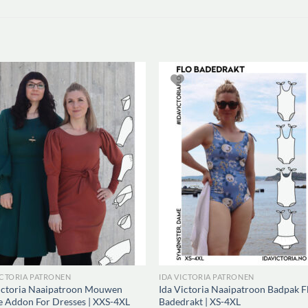
ICTORIA PATRONEN
IDA VICTORIA PATRONEN
ictoria Naaipatroon Mouwen
Ida Victoria Naaipatroon Badpak F
e Addon For Dresses | XXS-4XL
Badedrakt | XS-4XL