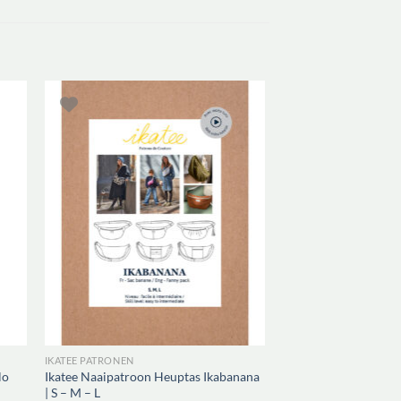
IKATEE PATRONEN
lo
Ikatee Naaipatroon Heuptas Ikabanana
| S – M – L