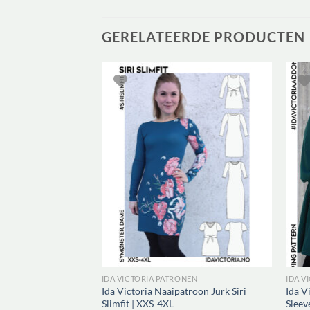
GERELATEERDE PRODUCTEN
 Blouse & Dress
2-52
IDA VICTORIA PATRONEN
IDA V
Ida Victoria Naaipatroon Jurk Siri
Ida V
Slimfit | XXS-4XL
Sleev