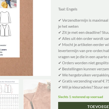
Taal: Engels
✔ Verzendtermijn is maximaal 
je het weten
✔ Zit je met een deadline? Stu
✔ Alles uit één order wordt 
✔ Mocht je artikelen eerder w
levertermijn van pre-order/nabe
vragen we je die in een aparte 
✔ Orders worden niet gesplits
✔ Bestellingen kunnen verzam
✔ We hergebruiken verpakkin
✔ Gratis verzending vanaf € 75
✔ Wil je kleuradvies? Stuur ee
Slechts 1 resterend op voorraad
TOEVOEGE