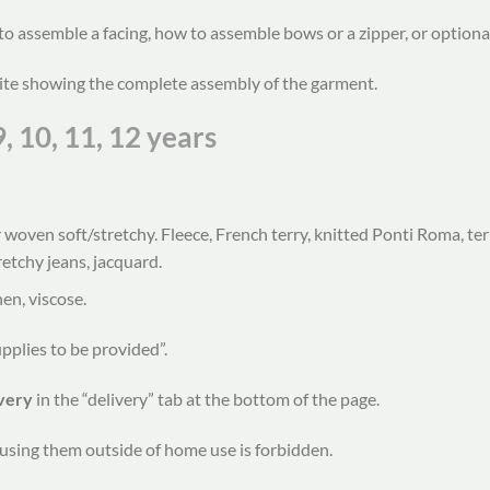
o assemble a facing, how to assemble bows or a zipper, or optiona
ite showing the complete assembly of the garment.
, 9, 10, 11, 12 years
 woven soft/stretchy. Fleece, French terry, knitted Ponti Roma, terr
retchy jeans, jacquard.
nen, viscose.
upplies to be provided”.
ivery
in the “delivery” tab at the bottom of the page.
using them outside of home use is forbidden.