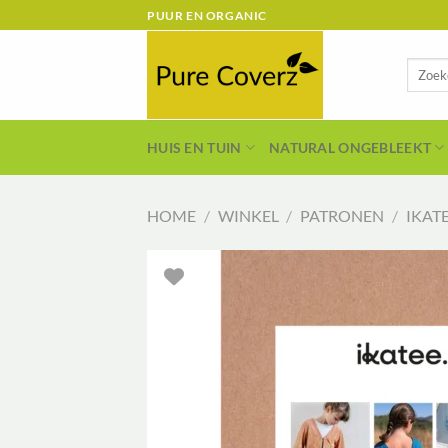
Ga
PUUR EN ORGANIC
naar
inhoud
Zoeken
naar:
HUIS EN TUIN
NATURAL ONGEBLEEKT
HOME
/
WINKEL
/
PATRONEN
/
IKAT