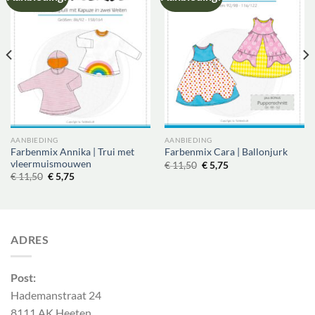
AANBIEDING
AANBIEDING
Farbenmix Annika | Trui met
Farbenmix Cara | Ballonjurk
vleermuismouwen
Oorspronkelijke
Huidige
€
11,50
€
5,75
prijs
prijs
Oorspronkelijke
Huidige
€
11,50
€
5,75
was:
is:
prijs
prijs
€ 11,50.
€ 5,75.
was:
is:
€ 11,50.
€ 5,75.
ADRES
Post:
Hademanstraat 24
8111 AK Heeten