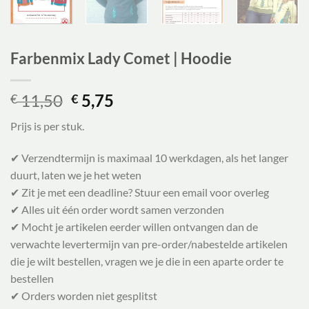
Farbenmix Lady Comet | Hoodie
Oorspronkelijke
Huidige
11,50
5,75
€
€
prijs
prijs
Prijs is per stuk.
was:
is:
€ 11,50.
€ 5,75.
✔ Verzendtermijn is maximaal 10 werkdagen, als het langer
duurt, laten we je het weten
✔ Zit je met een deadline? Stuur een email voor overleg
✔ Alles uit één order wordt samen verzonden
✔ Mocht je artikelen eerder willen ontvangen dan de
verwachte levertermijn van pre-order/nabestelde artikelen
die je wilt bestellen, vragen we je die in een aparte order te
bestellen
✔ Orders worden niet gesplitst