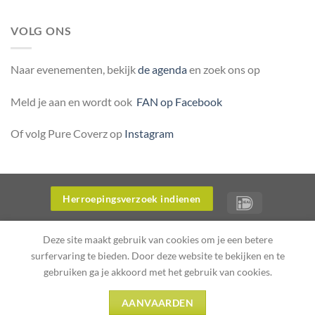
VOLG ONS
Naar evenementen, bekijk
de agenda
en zoek ons op
Meld je aan en wordt ook
FAN op Facebook
Of volg Pure Coverz op
Instagram
Herroepingsverzoek indienen
OVER ONS
WERKWIJZE WEBWINKEL PURE COVERZ
Deze site maakt gebruik van cookies om je een betere
PRODUCTINFORMATIE
PRIVACYVERKLARING PURE COVERZ
surfervaring te bieden. Door deze website te bekijken en te
Copyright 2026 ©
Flatsome Theme
gebruiken ga je akkoord met het gebruik van cookies.
AANVAARDEN