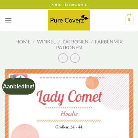
Ga
PUUR EN ORGANIC
naar
inhoud
0
HOME
/
WINKEL
/
PATRONEN
/
FARBENMIX
PATRONEN
Aanbieding!