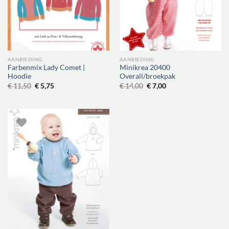
AANBIEDING
AANBIEDING
Farbenmix Lady Comet |
Minikrea 20400
Hoodie
Overall/broekpak
Oorspronkelijke
Huidige
Oorspronkelijke
Huidige
€
11,50
€
5,75
€
14,00
€
7,00
prijs
prijs
prijs
prijs
was:
is:
was:
is:
€ 11,50.
€ 5,75.
€ 14,00.
€ 7,00.