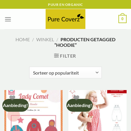
Ga
PUUR EN ORGANIC
naar
inhoud
0
HOME
/
WINKEL
/
PRODUCTEN GETAGGED
“HOODIE”
FILTER
Aanbieding!
Aanbieding!