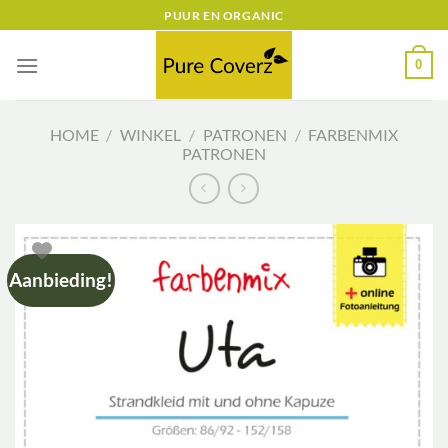
Ga
PUUR EN ORGANIC
naar
inhoud
0
HOME
/
WINKEL
/
PATRONEN
/
FARBENMIX
PATRONEN
Aanbieding!