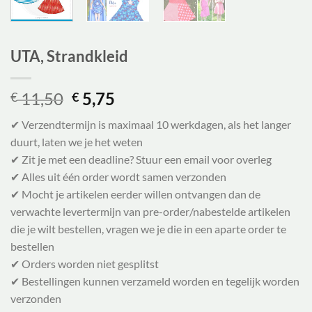
UTA, Strandkleid
Oorspronkelijke
Huidige
11,50
5,75
€
€
prijs
prijs
✔ Verzendtermijn is maximaal 10 werkdagen, als het langer
was:
is:
duurt, laten we je het weten
€ 11,50.
€ 5,75.
✔ Zit je met een deadline? Stuur een email voor overleg
✔ Alles uit één order wordt samen verzonden
✔ Mocht je artikelen eerder willen ontvangen dan de
verwachte levertermijn van pre-order/nabestelde artikelen
die je wilt bestellen, vragen we je die in een aparte order te
bestellen
✔ Orders worden niet gesplitst
✔ Bestellingen kunnen verzameld worden en tegelijk worden
verzonden