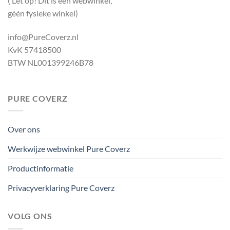
( Let op! Dit is een webwinkel,
géén fysieke winkel)
info@PureCoverz.nl
KvK 57418500
BTW NL001399246B78
PURE COVERZ
Over ons
Werkwijze webwinkel Pure Coverz
Productinformatie
Privacyverklaring Pure Coverz
VOLG ONS