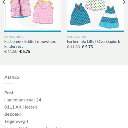
AANBIEDING
AANBIEDING
Farbenmix Eddie | mouwloos
Farbenmix Lilly | Overslagjurk
kindervest
Oorspronkelijke
Huidige
€
11,50
€
5,75
prijs
prijs
Oorspronkelijke
Huidige
€
11,50
€
5,75
was:
is:
prijs
prijs
€ 11,50.
€ 5,75.
was:
is:
€ 11,50.
€ 5,75.
ADRES
Post:
Hademanstraat 24
8111 AK Heeten
Bezoek
:
Telgenweg 4