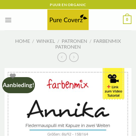
Ga
PUUR EN ORGANIC
naar
inhoud
0
HOME
/
WINKEL
/
PATRONEN
/
FARBENMIX
PATRONEN
Aanbieding!