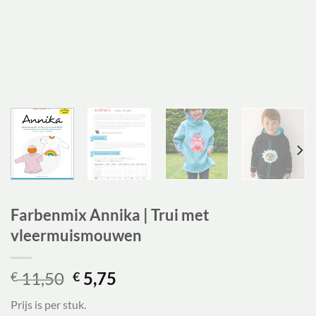
Farbenmix Annika | Trui met
vleermuismouwen
Oorspronkelijke
Huidige
11,50
5,75
€
€
prijs
prijs
Prijs is per stuk.
was:
is: