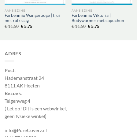
AANBIEDING
AANBIEDING
Farbenmix Wangerooge | trui
Farbenmix Viktoria |
met rolkraag
Bodywarmer met capuchon
Oorspronkelijke
Huidige
Oorspronkelijke
Huidige
€
11,50
€
5,75
€
11,50
€
5,75
prijs
prijs
prijs
prijs
was:
is:
was:
is:
€ 11,50.
€ 5,75.
€ 11,50.
€ 5,75.
ADRES
Post:
Hademanstraat 24
8111 AK Heeten
Bezoek
:
Telgenweg 4
( Let op! Dit is een webwinkel,
géén fysieke winkel)
info@PureCoverz.nl