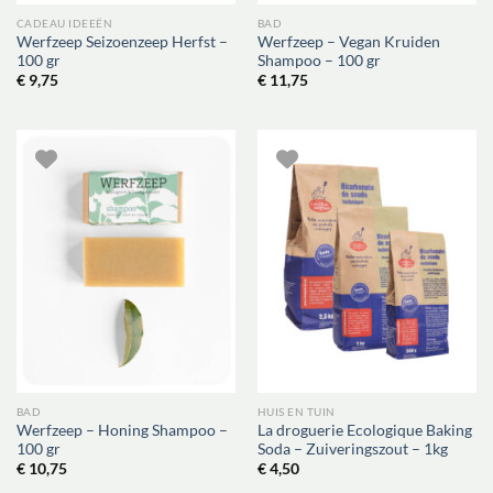
CADEAU IDEEËN
BAD
Werfzeep Seizoenzeep Herfst –
Werfzeep – Vegan Kruiden
100 gr
Shampoo – 100 gr
€
9,75
€
11,75
BAD
HUIS EN TUIN
Werfzeep – Honing Shampoo –
La droguerie Ecologique Baking
100 gr
Soda – Zuiveringszout – 1kg
€
10,75
€
4,50