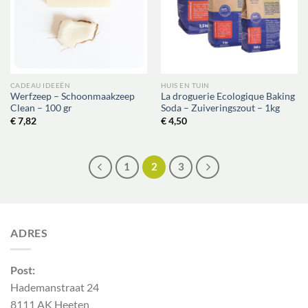
CADEAU IDEEËN
HUIS EN TUIN
Werfzeep – Schoonmaakzeep
La droguerie Ecologique Baking
Clean – 100 gr
Soda – Zuiveringszout – 1kg
€
7,82
€
4,50
1
2
3
ADRES
Post:
Hademanstraat 24
8111 AK Heeten