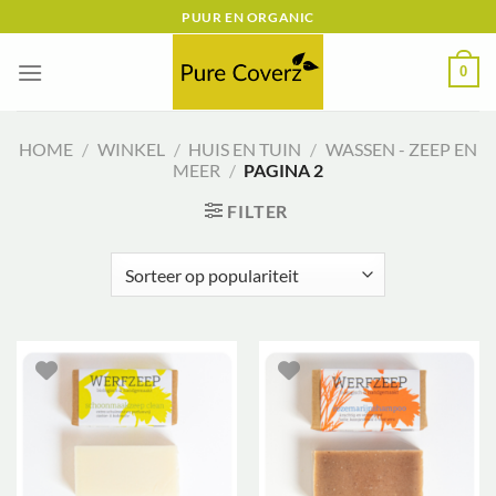
Ga
PUUR EN ORGANIC
naar
inhoud
0
HOME
/
WINKEL
/
HUIS EN TUIN
/
WASSEN - ZEEP EN
MEER
/
PAGINA 2
FILTER