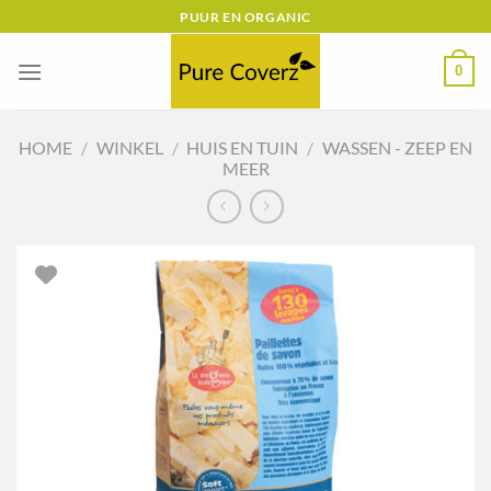
Ga
PUUR EN ORGANIC
naar
inhoud
0
HOME
/
WINKEL
/
HUIS EN TUIN
/
WASSEN - ZEEP EN
MEER