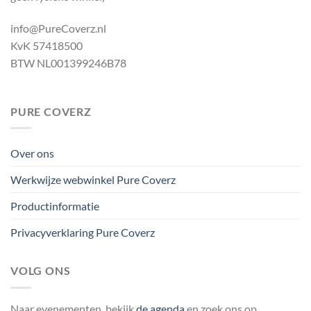
info@PureCoverz.nl
KvK 57418500
BTW NL001399246B78
PURE COVERZ
Over ons
Werkwijze webwinkel Pure Coverz
Productinformatie
Privacyverklaring Pure Coverz
VOLG ONS
Naar evenementen, bekijk
de agenda
en zoek ons op