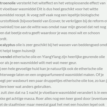
troenolie
versterkt het witeffect en het vetoplossende effect van
t vloeibaar wasmiddel Dit is dus heel geschikt voor het witte
smiddel recept. Ik voeg zelf vaak nog een lepeltje biologische
urstofbleek (bijvoorbeeld van Ecover, te verkrijgen bij de reform o
owinkel) toe aan de witte was omdat naar mijn gevoel dat net nog
en dat beetje extra geeft waardoor je was mooi wit en schoon
rdt.
ucalyptus
olie is zeer geschikt bij het wassen van beddengoed omd
t helpt tegen huismijt
avendel
etherische olie en YlangYlang zijn heerlijke geurende olie
or als je een wasmiddel wilt met wat meer geur.
j een hele gevoelige huid kan je natuurlijk ook de etherische olie
hterwege laten en een ongeparfumeerd wasmiddel maken. Of je
egt per wasbeurt een paar druppeltjes etherische olie toe, zo kan 
dere keer wat anders gebruiken.
 zult zien dat na 1 nacht je vloeibare wasmiddel verandert is in een
kke gel achtige massa. Roer alles nog een keer goed door (eventue
t de staafmixer maar meestal gaat het met een houten lepel ook