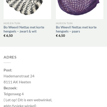
HUIS EN TUIN
HUIS EN TUIN
Bo Weevil Nettas met korte
Bo Weevil Nettas met korte
hengsels – zwart & wit
hengsels – paars
€
6,50
€
6,50
ADRES
Post:
Hademanstraat 24
8111 AK Heeten
Bezoek
:
Telgenweg 4
( Let op! Dit is een webwinkel,
géén fysieke winkel)