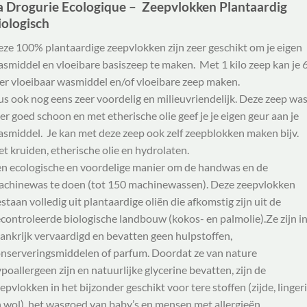
a Drogurie Ecologique – Zeepvlokken Plantaardig
iologisch
ze 100% plantaardige zeepvlokken zijn zeer geschikt om je eigen
smiddel en vloeibare basiszeep te maken. Met 1 kilo zeep kan je 
ter vloeibaar wasmiddel en/of vloeibare zeep maken.
s ook nog eens zeer voordelig en milieuvriendelijk. Deze zeep wa
er goed schoon en met etherische olie geef je je eigen geur aan je
smiddel. Je kan met deze zeep ook zelf zeepblokken maken bijv.
t kruiden, etherische olie en hydrolaten.
n ecologische en voordelige manier om de handwas en de
chinewas te doen (tot 150 machinewassen). Deze zeepvlokken
staan volledig uit plantaardige oliën die afkomstig zijn uit de
controleerde biologische landbouw (kokos- en palmolie).Ze zijn i
ankrijk vervaardigd en bevatten geen hulpstoffen,
nserveringsmiddelen of parfum. Doordat ze van nature
poallergeen zijn en natuurlijke glycerine bevatten, zijn de
epvlokken in het bijzonder geschikt voor tere stoffen (zijde, linger
 wol), het wasgoed van baby’s en mensen met allergieën.