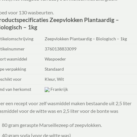
oed voor 130 wasbeurten.
roductspecificaties Zeepvlokken Plantaardig –
iologisch – 1kg
tikelomschrijving
Zeepvlokken Plantaardig – Biologisch – 1kg
tikelnummer
3760138833099
ort wasmiddel
Waspoeder
pe verpakking
Standaard
schikt voor
Kleur, Wit
nd van herkomst
Frankrijk
er een recept voor zelf wasmiddel maken bestaande uit 2,5 liter
smiddel voor de witte was en 2,5 liter voor de bonte was
80 gram geraspte Marseillezeep of zeepvlokken.
40 gram soda (voor de witte was)