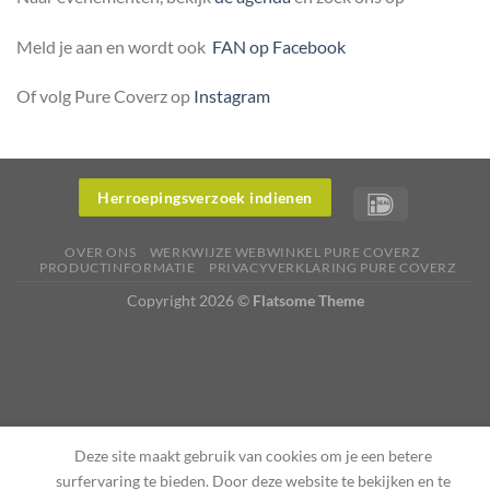
Meld je aan en wordt ook
FAN op Facebook
Of volg Pure Coverz op
Instagram
Herroepingsverzoek indienen
OVER ONS
WERKWIJZE WEBWINKEL PURE COVERZ
PRODUCTINFORMATIE
PRIVACYVERKLARING PURE COVERZ
Copyright 2026 ©
Flatsome Theme
Deze site maakt gebruik van cookies om je een betere
surfervaring te bieden. Door deze website te bekijken en te