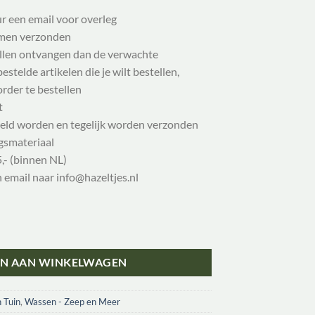
ur een email voor overleg
samen verzonden
illen ontvangen dan de verwachte
stelde artikelen die je wilt bestellen,
order te bestellen
t
eld worden en tegelijk worden verzonden
gsmateriaal
,- (binnen NL)
n email naar info@hazeltjes.nl
100 gr aantal
N AAN WINKELWAGEN
 Tuin
,
Wassen - Zeep en Meer