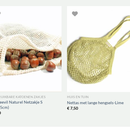
UIKBARE KATOENEN ZAKJES
HUIS EN TUIN
evil Naturel Netzakje S
Nettas met lange hengsels-Lime
25cm)
€
7,50
0