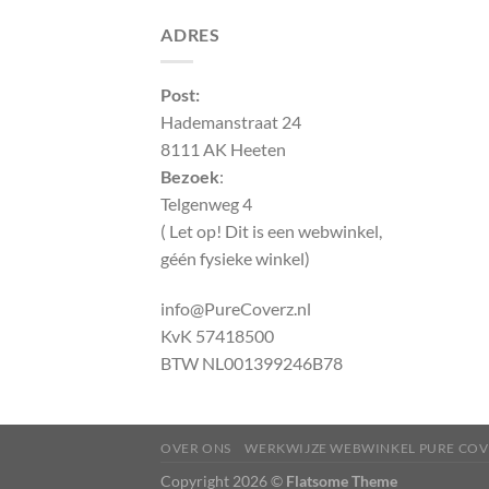
ADRES
Post:
Hademanstraat 24
8111 AK Heeten
Bezoek
:
Telgenweg 4
( Let op! Dit is een webwinkel,
géén fysieke winkel)
info@PureCoverz.nl
KvK 57418500
BTW NL001399246B78
OVER ONS
WERKWIJZE WEBWINKEL PURE COV
Copyright 2026 ©
Flatsome Theme