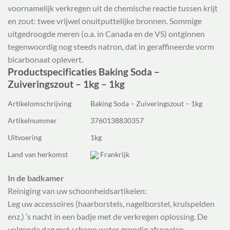
voornamelijk verkregen uit de chemische reactie tussen krijt
en zout: twee vrijwel onuitputtelijke bronnen. Sommige
uitgedroogde meren (o.a. in Canada en de VS) ontginnen
tegenwoordig nog steeds natron, dat in geraffineerde vorm
bicarbonaat oplevert.
Productspecificaties Baking Soda –
Zuiveringszout – 1kg – 1kg
Artikelomschrijving
Baking Soda – Zuiveringszout – 1kg
Artikelnummer
3760138830357
Uitvoering
1kg
Land van herkomst
Frankrijk
In de badkamer
Reiniging van uw schoonheidsartikelen:
Leg uw accessoires (haarborstels, nagelborstel, krulspelden
enz.) ’s nacht in een badje met de verkregen oplossing. De
volgende dag met schoon water grondig afspoelen.