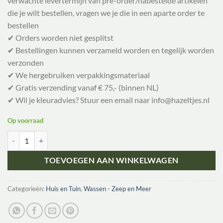
verwachte levertermijn van pre-order/nabestelde artikelen
die je wilt bestellen, vragen we je die in een aparte order te
bestellen
✔ Orders worden niet gesplitst
✔ Bestellingen kunnen verzameld worden en tegelijk worden
verzonden
✔ We hergebruiken verpakkingsmateriaal
✔ Gratis verzending vanaf € 75,- (binnen NL)
✔ Wil je kleuradvies? Stuur een email naar info@hazeltjes.nl
Op voorraad
La droguerie Ecologique Baking Soda - Zuiveringszout - 1kg aantal
TOEVOEGEN AAN WINKELWAGEN
Categorieën:
Huis en Tuin
,
Wassen - Zeep en Meer