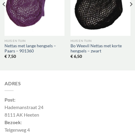
HUIS EN TUIN
HUIS EN TUIN
Nettas met lange hengsels –
Bo Weevil Nettas met korte
Paars – 901360
hengsels – zwart
€
7,50
€
6,50
ADRES
Post:
Hademanstraat 24
8111 AK Heeten
Bezoek
:
Telgenweg 4