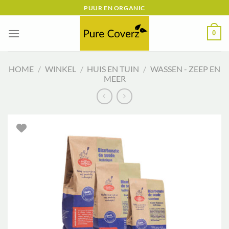
Ga
PUUR EN ORGANIC
naar
inhoud
0
HOME
/
WINKEL
/
HUIS EN TUIN
/
WASSEN - ZEEP EN
MEER