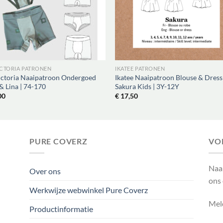
ICTORIA PATRONEN
IKATEE PATRONEN
ictoria Naaipatroon Ondergoed
Ikatee Naaipatroon Blouse & Dress
& Lina | 74-170
Sakura Kids | 3Y-12Y
00
€
17,50
PURE COVERZ
VO
Naa
Over ons
ons
Werkwijze webwinkel Pure Coverz
Meld
Productinformatie