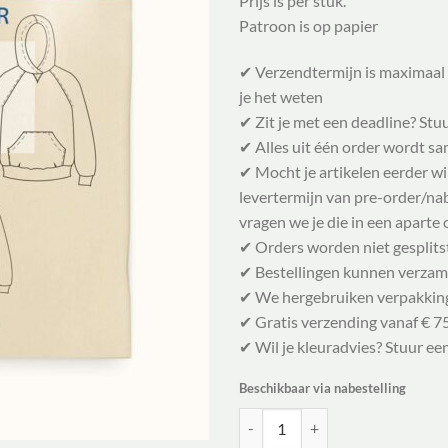
Prijs is per stuk.
Patroon is op papier
✔ Verzendtermijn is maximaal 
je het weten
✔ Zit je met een deadline? Stu
✔ Alles uit één order wordt 
✔ Mocht je artikelen eerder w
levertermijn van pre-order/nabe
vragen we je die in een aparte 
✔ Orders worden niet gesplits
✔ Bestellingen kunnen verzam
✔ We hergebruiken verpakkin
✔ Gratis verzending vanaf € 75
✔ Wil je kleuradvies? Stuur ee
Beschikbaar via nabestelling
Wardrobe By Me Naaipatroon Hoodi