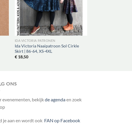
IDA VICTORIA PATRONEN
Ida Victoria Naaipatroon Sol Cirkle
Skirt | 86-64, XS-4XL
€
18,50
LG ONS
r evenementen, bekijk
de agenda
en zoek
 op
 je aan en wordt ook
FAN op Facebook