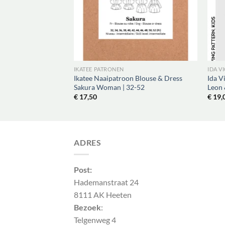
NEN
IKATEE PATRONEN
IDA V
atroon Ondergoed
Ikatee Naaipatroon Blouse & Dress
Ida V
-4XL
Sakura Woman | 32-52
Leon 
€
17,50
€
19,
ADRES
Post:
Hademanstraat 24
8111 AK Heeten
Bezoek
:
Telgenweg 4