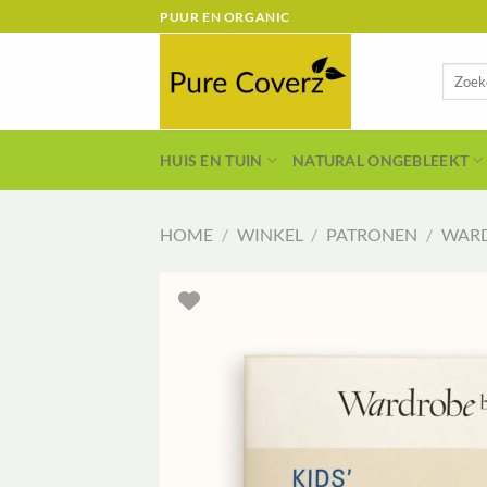
Ga
PUUR EN ORGANIC
naar
inhoud
Zoeken
naar:
HUIS EN TUIN
NATURAL ONGEBLEEKT
HOME
/
WINKEL
/
PATRONEN
/
WARD