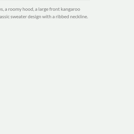
es, a roomy hood, a large front kangaroo
lassic sweater design with a ribbed neckline.