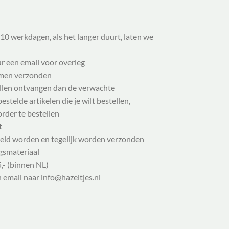
10 werkdagen, als het langer duurt, laten we
ur een email voor overleg
samen verzonden
illen ontvangen dan de verwachte
stelde artikelen die je wilt bestellen,
order te bestellen
t
eld worden en tegelijk worden verzonden
gsmateriaal
,- (binnen NL)
n email naar info@hazeltjes.nl
e sweater Kids' 98-152, verwachte levering juli 2026 aantal