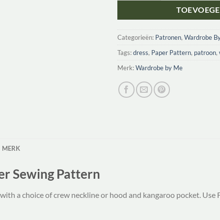
TOEVOEGE
Categorieën:
Patronen
,
Wardrobe B
Tags:
dress
,
Paper Pattern
,
patroon
,
Merk:
Wardrobe by Me
MERK
er Sewing Pattern
th a choice of crew neckline or hood and kangaroo pocket. Use Fre