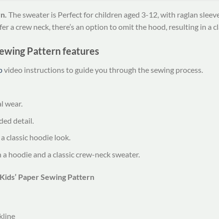
n.
The sweater is Perfect for children aged 3-12, with raglan sleev
er a crew neck, there’s an option to omit the hood, resulting in a c
ewing Pattern features
p
video instructions to guide you through the sewing process.
l wear.
ded detail.
a classic hoodie look.
 hoodie and a classic crew-neck sweater.
Kids’ Paper Sewing Pattern
kline