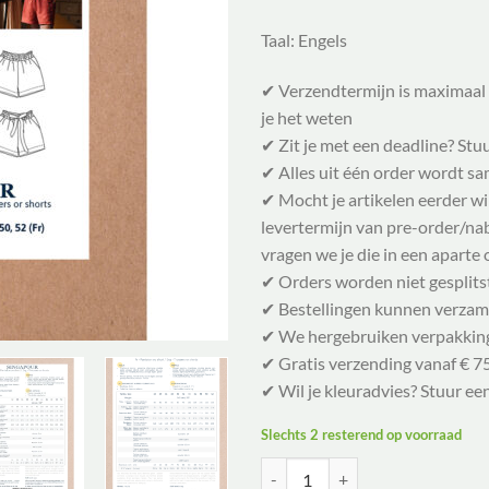
Taal: Engels
✔ Verzendtermijn is maximaal 
je het weten
✔ Zit je met een deadline? Stu
✔ Alles uit één order wordt 
✔ Mocht je artikelen eerder w
levertermijn van pre-order/nabe
vragen we je die in een aparte 
✔ Orders worden niet gesplits
✔ Bestellingen kunnen verzam
✔ We hergebruiken verpakkin
✔ Gratis verzending vanaf € 75
✔ Wil je kleuradvies? Stuur ee
Slechts 2 resterend op voorraad
Ikatee Naaipatroon Broek&Short s