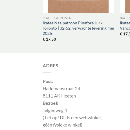
IKATEE PATRONEN
IKATE
Ikatee Naaipatroon Pinafore Jurk
Ikate
Toronto | 32-52, verwachte levering mei
Vanco
2026
€
17,
€
17,50
ADRES
Post:
Hademanstraat 24
8111 AK Heeten
Bezoek
:
Telgenweg 4
( Let op! Dit is een webwinkel,
géén fysieke winkel)