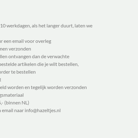
10 werkdagen, als het langer duurt, laten we
ur een email voor overleg
samen verzonden
illen ontvangen dan de verwachte
stelde artikelen die je wilt bestellen,
order te bestellen
t
eld worden en tegelijk worden verzonden
gsmateriaal
,- (binnen NL)
n email naar info@hazeltjes.nl
Ingapour | 32-52 aantal