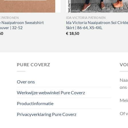
E PATRONEN
IDA VICTORIA PATRONEN
e Naaipatroon Sweatshirt
Ida Victoria Naaipatroon Sol Cirkl
uver | 32-52
Skirt | 86-64, XS-4XL
50
€
18,50
PURE COVERZ
VO
Naa
Over ons
ons
Werkwijze webwinkel Pure Coverz
Meld
Productinformatie
Of 
Privacyverklaring Pure Coverz