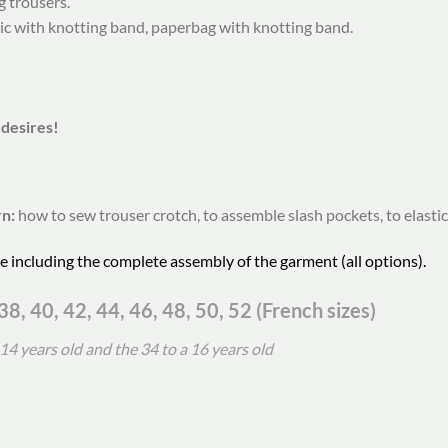
g trousers.
sic with knotting band, paperbag with knotting band.
 desires!
rn:
how to sew trouser crotch, to assemble slash pockets, to elasti
te including the complete assembly of the garment (all options).
38, 40, 42, 44, 46, 48, 50, 52 (French sizes)
4 years old and the 34 to a 16 years old