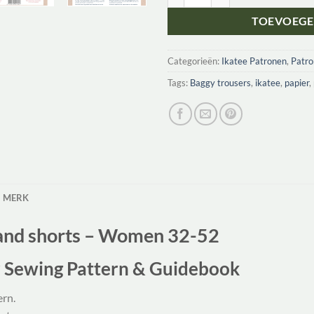
TOEVOEGE
Categorieën:
Ikatee Patronen
,
Patr
Tags:
Baggy trousers
,
ikatee
,
papier
,
MERK
nd shorts – Women 32-52
r Sewing Pattern & Guidebook
ern.