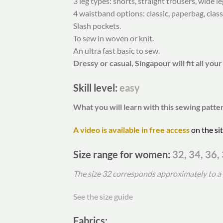
3 leg types: shorts, straight trousers, wide le
4 waistband options: classic, paperbag, clas
Slash pockets.
To sew in woven or knit.
An ultra fast basic to sew.
Dressy or casual, Singapour will fit all your
Skill level:
easy
What you will learn with this sewing patte
A video is available in free access
on the si
Size range for women
:
32, 34, 36, 
The size 32 corresponds approximately to a 1
See the size guide
Fabrics: