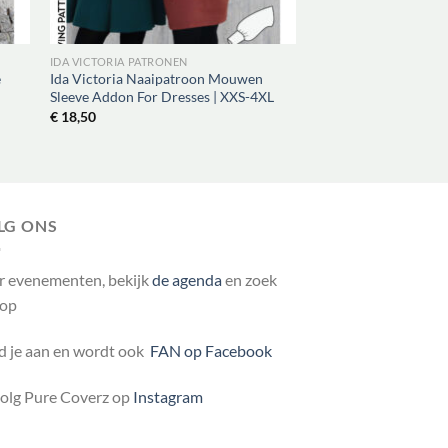
IDA VICTORIA PATRONEN
e
Ida Victoria Naaipatroon Mouwen
Sleeve Addon For Dresses | XXS-4XL
€
18,50
LG ONS
r evenementen, bekijk
de agenda
en zoek
 op
 je aan en wordt ook
FAN op Facebook
volg Pure Coverz op
Instagram