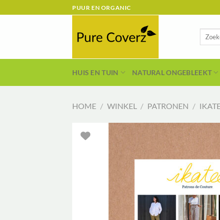
Ga
PUUR EN ORGANIC
naar
inhoud
Zoeken
naar:
HUIS EN TUIN
NATURAL ONGEBLEEKT
HOME
/
WINKEL
/
PATRONEN
/
IKAT