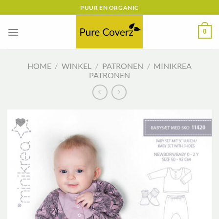
Ga
PUUR EN ORGANIC
naar
inhoud
0
HOME
/
WINKEL
/
PATRONEN
/
MINIKREA
PATRONEN