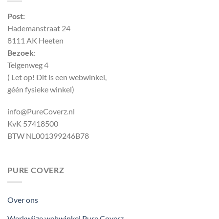
Post:
Hademanstraat 24
8111 AK Heeten
Bezoek
:
Telgenweg 4
( Let op! Dit is een webwinkel,
géén fysieke winkel)
info@PureCoverz.nl
KvK 57418500
BTW NL001399246B78
PURE COVERZ
Over ons
Werkwijze webwinkel Pure Coverz