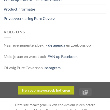
Productinformatie
Privacyverklaring Pure Coverz
VOLG ONS
Naar evenementen, bekijk
de agenda
en zoek ons op
Meld je aan en wordt ook
FAN op Facebook
Of volg Pure Coverz op
Instagram
Herroepingsverzoek indienen
OVER ONS
WERKWIJZE WEBWINKEL PURE COVERZ
Deze site maakt gebruik van cookies om je een betere
PRODUCTINFORMATIE
PRIVACYVERKLARING PURE COVERZ