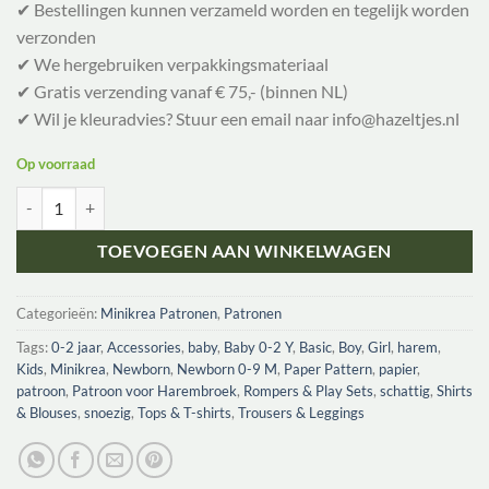
✔ Bestellingen kunnen verzameld worden en tegelijk worden
verzonden
✔ We hergebruiken verpakkingsmateriaal
✔ Gratis verzending vanaf € 75,- (binnen NL)
✔ Wil je kleuradvies? Stuur een email naar info@hazeltjes.nl
Op voorraad
Minikrea 11420 babyset broek shirt en slofjes aantal
TOEVOEGEN AAN WINKELWAGEN
Categorieën:
Minikrea Patronen
,
Patronen
Tags:
0-2 jaar
,
Accessories
,
baby
,
Baby 0-2 Y
,
Basic
,
Boy
,
Girl
,
harem
,
Kids
,
Minikrea
,
Newborn
,
Newborn 0-9 M
,
Paper Pattern
,
papier
,
patroon
,
Patroon voor Harembroek
,
Rompers & Play Sets
,
schattig
,
Shirts
& Blouses
,
snoezig
,
Tops & T-shirts
,
Trousers & Leggings