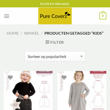
Ga
PUUR EN ORGANIC
naar
inhoud
0
HOME
/
WINKEL
/
PRODUCTEN GETAGGED “KIDS”
FILTER