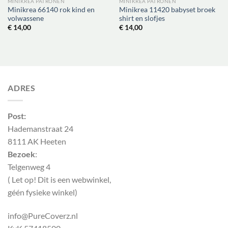
MINIKREA PATRONEN
MINIKREA PATRONEN
Minikrea 66140 rok kind en
Minikrea 11420 babyset broek
volwassene
shirt en slofjes
€
14,00
€
14,00
ADRES
Post:
Hademanstraat 24
8111 AK Heeten
Bezoek
:
Telgenweg 4
( Let op! Dit is een webwinkel,
géén fysieke winkel)
info@PureCoverz.nl