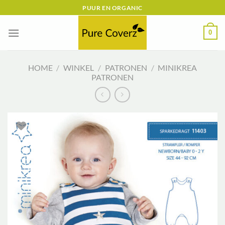
Ga
PUUR EN ORGANIC
naar
inhoud
0
HOME
/
WINKEL
/
PATRONEN
/
MINIKREA
PATRONEN