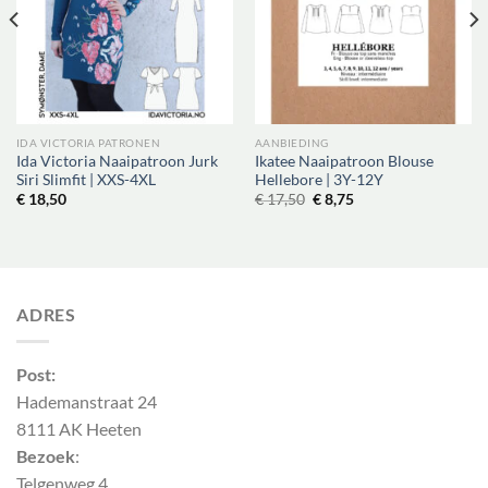
IDA VICTORIA PATRONEN
AANBIEDING
Ida Victoria Naaipatroon Jurk
Ikatee Naaipatroon Blouse
Siri Slimfit | XXS-4XL
Hellebore | 3Y-12Y
Oorspronkelijke
Huidige
€
18,50
€
17,50
€
8,75
prijs
prijs
was:
is:
€ 17,50.
€ 8,75.
ADRES
Post:
Hademanstraat 24
8111 AK Heeten
Bezoek
:
Telgenweg 4