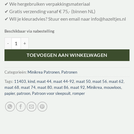
✔ We hergebruiken verpakkingsmateriaal
✔ Gratis verzending vanaf € 75,- (binnen NL)
✔ Wil je kleuradvies? Stuur een email naar info@hazeltjes.nl
Beschikbaar via nabestelling
Minikrea 11403 pakje/strampler/romper, verwachte levering mei 2026
TOEVOEGEN AAN WINKELWAGEN
Categorieën:
Minikrea Patronen
,
Patronen
Tags:
11403
,
kind
,
maat 44
,
maat 44-92
,
maat 50
,
maat 56
,
maat 62
,
maat 68
,
maat 74
,
maat 80
,
maat 86
,
maat 92
,
Minikrea
,
mouwloos
,
papier
,
patroon
,
Patroon voor sleepsuit
,
romper