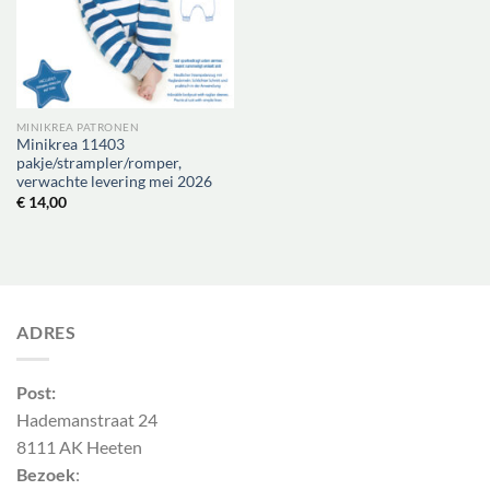
MINIKREA PATRONEN
Minikrea 11403
pakje/strampler/romper,
verwachte levering mei 2026
€
14,00
ADRES
Post:
Hademanstraat 24
8111 AK Heeten
Bezoek
: