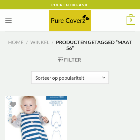
Ga
PUUR EN ORGANIC
naar
inhoud
0
HOME
/
WINKEL
/
PRODUCTEN GETAGGED “MAAT
56”
FILTER