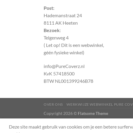
Post:
Hademanstraat 24
8111 AK Heeten
Bezoek
:
Telgenweg 4
( Let op! Dit is een webwinkel,
géén fysieke winkel)
info@PureCoverz.nl
KvK 57418500
BTW NL001399246B78
OVER ONS
WERKWIJZE WEBWINKEL PURE COV
Copyright 2026 ©
Flatsome Theme
Deze site maakt gebruik van cookies om je een betere surferv