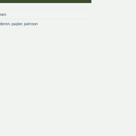
onen
nderen
,
papier
,
patroon