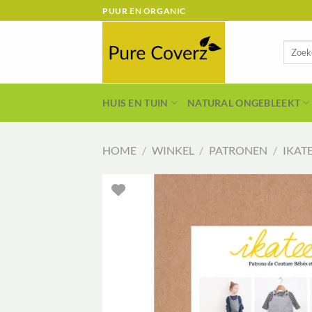
Ga
PUUR EN ORGANIC
naar
inhoud
Zoeken
naar:
HUIS EN TUIN
NATURAL ONGEBLEEKT
HOME
/
WINKEL
/
PATRONEN
/
IKAT