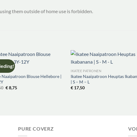
using them outside of home use is forbidden.
eding!
IEDING
IKATEE PATRONEN
e Naaipatroon Blouse Hellebore |
Ikatee Naaipatroon Heuptas Ikaba
2Y
| S – M – L
Oorspronkelijke
Huidige
50
€
8,75
€
17,50
prijs
prijs
was:
is:
€ 17,50.
€ 8,75.
PURE COVERZ
VO