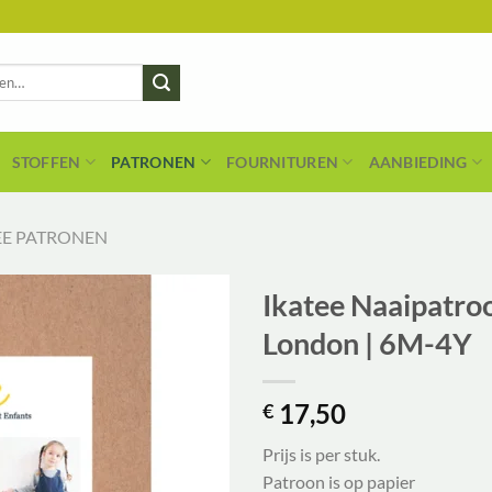
STOFFEN
PATRONEN
FOURNITUREN
AANBIEDING
EE PATRONEN
Ikatee Naaipatroo
London | 6M-4Y
17,50
€
Prijs is per stuk.
Patroon is op papier