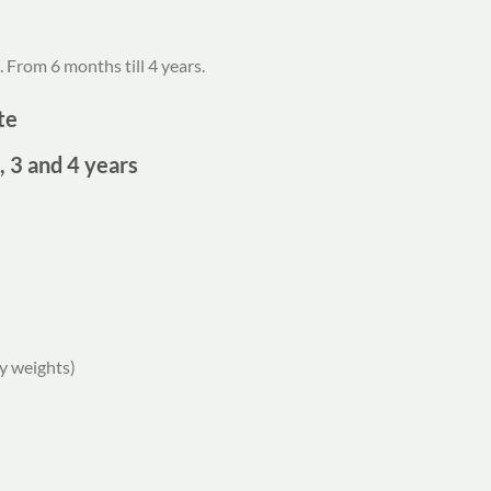
. From 6 months till 4 years.
te
, 3 and 4 years
vy weights)