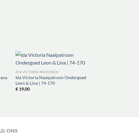
IDA VICTORIA PATRONEN
nana
Ida Victoria Naaipatroon Ondergoed
IDA VICTORIA PATRONE
Leon & Lina | 74-170
Ida victoria Naaipat
€
19,00
& Dress | XXS-4XL, V
juli 2026
€
19,00
LG ONS