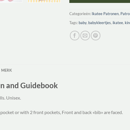
Categorieën:
Ikatee Patronen
,
Patr
Tags:
baby
,
babykleertjes
,
ikatee
,
ki
MERK
rn and Guidebook
lls. Unisex.
 pocket or with 2 front pockets, Front and back «bib» are faced.