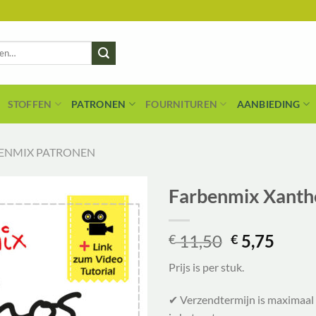
STOFFEN
PATRONEN
FOURNITUREN
AANBIEDING
ENMIX PATRONEN
Farbenmix Xantho
Oorspronke
Huid
11,50
5,75
€
€
prijs
prijs
Prijs is per stuk.
was:
is:
€ 11,50.
€ 5,7
✔ Verzendtermijn is maximaal 