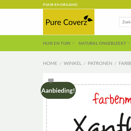
Ga
PUUR EN ORGANIC
naar
inhoud
Zoeken
naar:
HUIS EN TUIN
NATURAL ONGEBLEEKT
HOME
/
WINKEL
/
PATRONEN
/
FARB
Aanbieding!