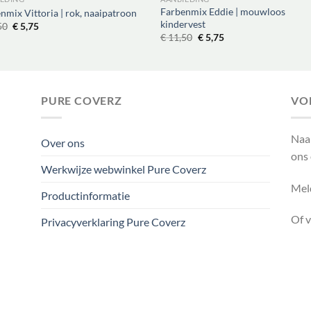
Farbenmix Eddie | mouwloos
nmix Vittoria | rok, naaipatroon
kindervest
Oorspronkelijke
Huidige
50
€
5,75
prijs
prijs
Oorspronkelijke
Huidige
€
11,50
€
5,75
was:
is:
prijs
prijs
€ 11,50.
€ 5,75.
was:
is:
€ 11,50.
€ 5,75.
PURE COVERZ
VO
Naa
Over ons
ons
Werkwijze webwinkel Pure Coverz
Meld
Productinformatie
Of 
Privacyverklaring Pure Coverz