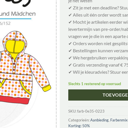
je het weten
✔ Zit je met een deadline? Stu
✔ Alles uit één order wordt 
✔ Mocht je artikelen eerder w
levertermijn van pre-order/nabe
vragen we je die in een aparte 
✔ Orders worden niet gesplits
✔ Bestellingen kunnen verzam
✔ We hergebruiken verpakkin
✔ Gratis verzending vanaf € 75
✔ Wil je kleuradvies? Stuur ee
Slechts 1 resterend op voorraad
TOEVOEGE
SKU:
farb-0e35-0223
Categorieën:
Aanbieding
,
Farbenmix
Korting: 50%