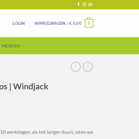
0
LOGIN
WINKELWAGEN /
€
0,00
MERKEN
s | Windjack
lijke
ige
5.
10 werkdagen, als het langer duurt, laten we