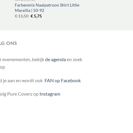
Farbenmix Naaipatroon Shirt Little
Mareilla | 50-92
Oorspronkelijke
Huidige
€
11,50
€
5,75
prijs
prijs
was:
is:
€ 11,50.
€ 5,75.
LG ONS
r evenementen, bekijk
de agenda
en zoek
 op
 je aan en wordt ook
FAN op Facebook
volg Pure Coverz op
Instagram