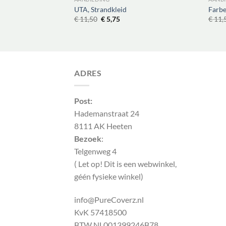
 Trui met
UTA, Strandkleid
Farbe
Oorspronkelijke
Huidige
€
11,50
€
5,75
€
11,
prijs
prijs
elijke
ige
was:
is:
€ 11,50.
€ 5,75.
75.
ADRES
Post:
Hademanstraat 24
8111 AK Heeten
Bezoek
:
Telgenweg 4
( Let op! Dit is een webwinkel,
géén fysieke winkel)
info@PureCoverz.nl
KvK 57418500
BTW NL001399246B78