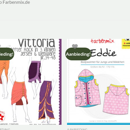
op Farbenmix.de
eding!
Aanbieding!
IEDING
AANBIEDING