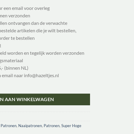
ur een email voor overleg
samen verzonden
illen ontvangen dan de verwachte
stelde artikelen die je wilt bestellen,
order te bestellen
t
eld worden en tegelijk worden verzonden
gsmateriaal
,- (binnen NL)
n email naar info@hazeltjes.nl
N AAN WINKELWAGEN
 Patronen
,
Naaipatronen
,
Patronen
,
Super Hoge