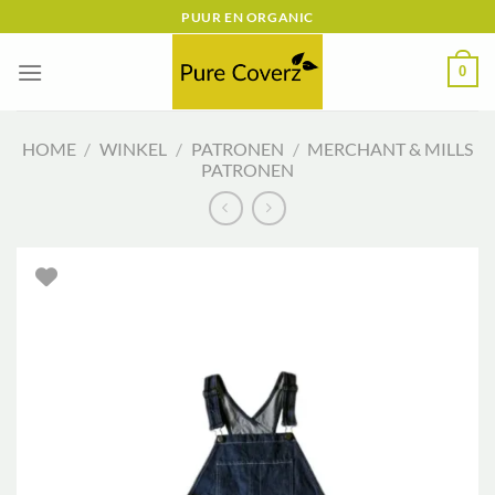
Ga
PUUR EN ORGANIC
naar
inhoud
0
HOME
/
WINKEL
/
PATRONEN
/
MERCHANT & MILLS
PATRONEN