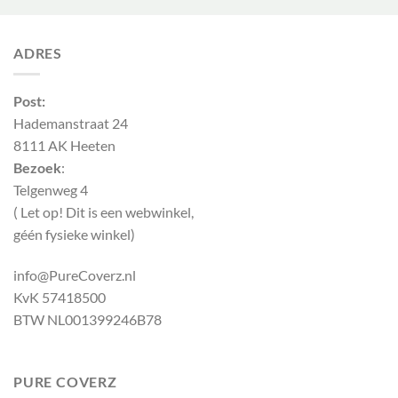
ADRES
Post:
Hademanstraat 24
8111 AK Heeten
Bezoek
:
Telgenweg 4
( Let op! Dit is een webwinkel,
géén fysieke winkel)
info@PureCoverz.nl
KvK 57418500
BTW NL001399246B78
PURE COVERZ