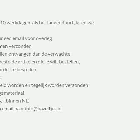
10 werkdagen, als het langer duurt, laten we
ur een email voor overleg
samen verzonden
illen ontvangen dan de verwachte
stelde artikelen die je wilt bestellen,
order te bestellen
t
eld worden en tegelijk worden verzonden
gsmateriaal
,- (binnen NL)
n email naar info@hazeltjes.nl
al Shirt kids' | 98-152, verwachte levering juli 2026 aantal