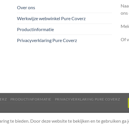
Naa
Over ons
ons
Werkwijze webwinkel Pure Coverz
Meld
Productinformatie
Of 
Privacyverklaring Pure Coverz
ERZ
PRODUCTINFORMATIE
PRIVACYVERKLARING PURE COVERZ
aring te bieden. Door deze website te bekijken en te gebruiken ga 