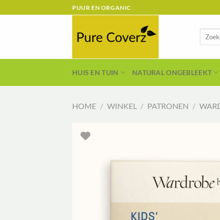
Ga
PUUR EN ORGANIC
naar
inhoud
Zoeken
naar:
HUIS EN TUIN
NATURAL ONGEBLEEKT
HOME
/
WINKEL
/
PATRONEN
/
WARD