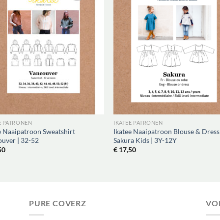
E PATRONEN
IKATEE PATRONEN
e Naaipatroon Sweatshirt
Ikatee Naaipatroon Blouse & Dress
uver | 32-52
Sakura Kids | 3Y-12Y
50
€
17,50
PURE COVERZ
VO