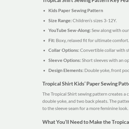
Tropical Shirt Sewing Pattern Key Fea
Kids Paper Sewing Pattern
Size Range:
Children’s sizes 3-12Y.
YouTube Sew-Along:
Sew along with our 
Fit:
Boxy, relaxed fit for ultimate comfort.
Collar Options:
Convertible collar with s
Sleeve Options:
Short sleeves with an op
Design Elements:
Double yoke, front pock
Tropical Shirt Kids’ Paper Sewing Pat
The Tropical Shirt sewing pattern creates a ca
double yoke, and two back pleats. The pattern
to the sleeve seam for a more feminine look.
What You’ll Need to Make the Tropica