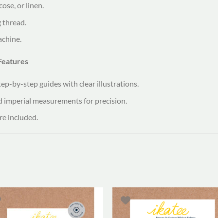
ose, or linen.
 thread.
achine.
 Features
tep-by-step guides with clear illustrations.
d imperial measurements for precision.
re included.