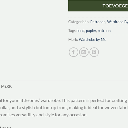
TOEVOEGE
Categorieën:
Patronen
,
Wardrobe B
Tags:
kind
,
papier
,
patroon
Merk:
Wardrobe by Me
MERK
l for your little ones’ wardrobe. This pattern is perfect for crafting
 collar, and a stylish button-up front, making it ideal for woven fabric
promises versatility and style for any occasion.