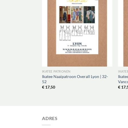
IKATEE PATRONEN
IKATE
 Sweatshirt
Ikatee Naaipatroon Overall Lyon | 32-
Ikate
y
52
Vanco
€
17,50
€
17,
ADRES