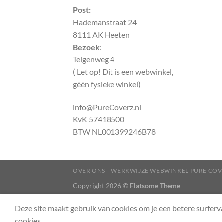
Post:
Hademanstraat 24
8111 AK Heeten
Bezoek
:
Telgenweg 4
( Let op! Dit is een webwinkel,
géén fysieke winkel)
info@PureCoverz.nl
KvK 57418500
BTW NL001399246B78
OVER ONS
WERKWIJZE WEBWINKEL PURE COV
Copyright 2026 ©
Flatsome Theme
Deze site maakt gebruik van cookies om je een betere surferv
cookies.