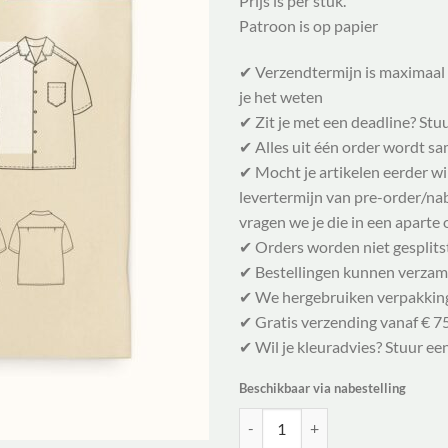
Prijs is per stuk.
Patroon is op papier
✔ Verzendtermijn is maximaal 
je het weten
✔ Zit je met een deadline? Stu
✔ Alles uit één order wordt 
✔ Mocht je artikelen eerder w
levertermijn van pre-order/nabe
vragen we je die in een aparte 
✔ Orders worden niet gesplits
✔ Bestellingen kunnen verzam
✔ We hergebruiken verpakkin
✔ Gratis verzending vanaf € 75
✔ Wil je kleuradvies? Stuur ee
Beschikbaar via nabestelling
Wardrobe By Me Naaipatroon Tropic