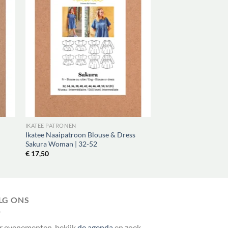
IKATEE PATRONEN
Ikatee Naaipatroon Blouse & Dress
Sakura Woman | 32-52
€
17,50
LG ONS
r evenementen, bekijk
de agenda
en zoek