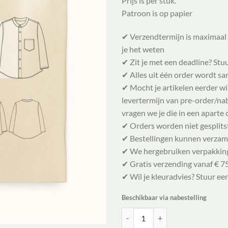
Prijs is per stuk.
Patroon is op papier
✔ Verzendtermijn is maximaal 
je het weten
✔ Zit je met een deadline? Stu
✔ Alles uit één order wordt 
✔ Mocht je artikelen eerder w
levertermijn van pre-order/nabe
vragen we je die in een aparte 
✔ Orders worden niet gesplits
✔ Bestellingen kunnen verzam
✔ We hergebruiken verpakkin
✔ Gratis verzending vanaf € 75
✔ Wil je kleuradvies? Stuur ee
Beschikbaar via nabestelling
Wardrobe By Me Naaipatroon Mini J