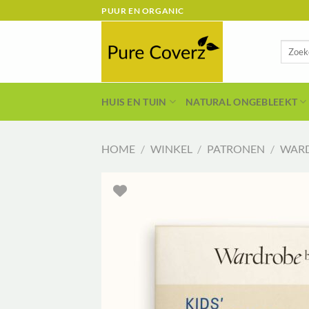
Ga
PUUR EN ORGANIC
naar
inhoud
Zoeken
naar:
HUIS EN TUIN
NATURAL ONGEBLEEKT
HOME
/
WINKEL
/
PATRONEN
/
WARD