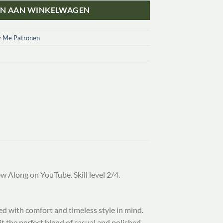
N AAN WINKELWAGEN
y Me Patronen
ew Along on YouTube. Skill level 2/4.
ned with comfort and timeless style in mind.
t the perfect blend of casual and polished.