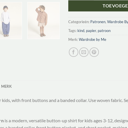
TOEVOEGE
Categorieën:
Patronen
,
Wardrobe B
Tags:
kind
,
papier
,
patroon
Merk:
Wardrobe by Me
MERK
r kids, with front buttons and a banded collar. Use woven fabric. S
rn
is a modern, versatile button-up shirt for kids ages 3-12, desig
s a banded collar, front button placket, and chest pocket, making i