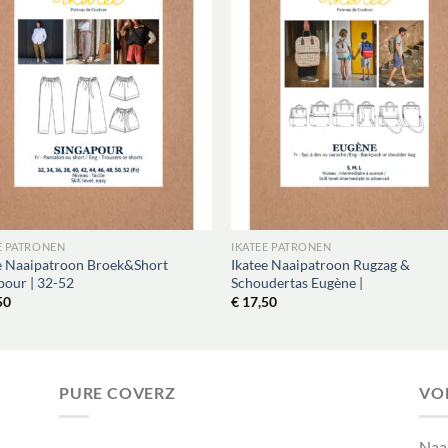
E PATRONEN
IKATEE PATRONEN
e Naaipatroon Broek&Short
Ikatee Naaipatroon Rugzag &
pour | 32-52
Schoudertas Eugène |
50
€
17,50
PURE COVERZ
VO
Naa