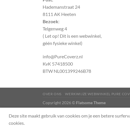
Hademanstraat 24
8111 AK Heeten
Bezoek
:
Telgenweg 4
( Let op! Dit is een webwinkel,
géén fysieke winkel)
info@PureCoverz.nl
KvK 57418500
BTW NL001399246B78
OVER ONS
WERKWIJZE WEBWINKEL PURE COV
Copyright 2026 ©
Flatsome Theme
Deze site maakt gebruik van cookies om je een betere surferv
cookies.