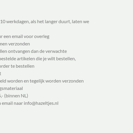
10 werkdagen, als het langer duurt, laten we
ur een email voor overleg
samen verzonden
illen ontvangen dan de verwachte
stelde artikelen die je wilt bestellen,
order te bestellen
t
eld worden en tegelijk worden verzonden
gsmateriaal
,- (binnen NL)
n email naar info@hazeltjes.nl
ensen Shirt kids' | 98-152, verwachte levering juli 2026 aantal