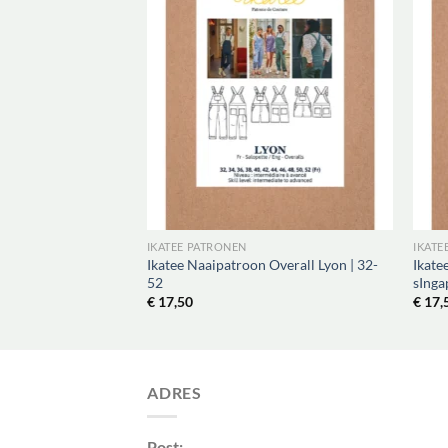
NEN
IKATEE PATRONEN
IKATE
troon Sol Cirkle
Ikatee Naaipatroon Overall Lyon | 32-
Ikate
XL
52
sInga
€
17,50
€
17,
ADRES
Post: