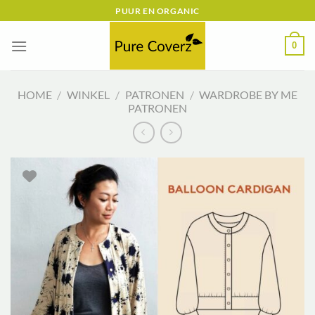
Ga
PUUR EN ORGANIC
naar
inhoud
0
HOME
/
WINKEL
/
PATRONEN
/
WARDROBE BY ME
PATRONEN