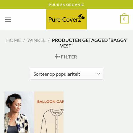
Ga
PUUR EN ORGANIC
naar
inhoud
0
HOME
/
WINKEL
/
PRODUCTEN GETAGGED “BAGGY
VEST”
FILTER