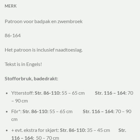
MERK
Patroon voor badpak en zwembroek
86-164
Het patroon is inclusief naadtoeslag.
Tekst is in Engels!
Stofforbruk, badedrakt:
Ytterstoff:
Str. 86-110:
55 – 65 cm
Str. 116 – 164:
70
– 90 cm
Fôr*:
Str. 86-110:
55 – 65 cm
Str. 116 – 164:
70 – 90
cm
+ evt. ekstra for skjørt:
Str. 86-110:
35 – 45 cm
Str.
116 – 164:
50 – 70 cm