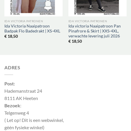
IDA VICTORIA PATRONEN
IDA VICTORIA PATRONEN
Ida Victoria Naaipatroon
Ida victoria Naaipatroon Pan
Badpak Flo Badedrakt | XS-4XL
Pinafrore & Skirt | XXS-4XL,
verwachte levering juli 2026
€
18,50
€
18,50
ADRES
Post:
Hademanstraat 24
8111 AK Heeten
Bezoek
:
Telgenweg 4
( Let op! Dit is een webwinkel,
géén fysieke winkel)