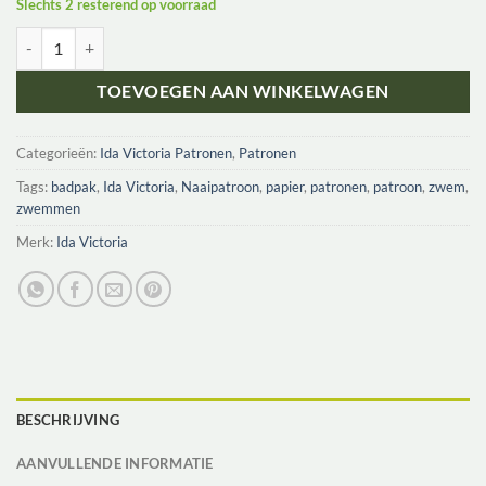
Slechts 2 resterend op voorraad
Ida Victoria Naaipatroon Zwemkleding Kids Fjære Badetøj Til Barn | 
TOEVOEGEN AAN WINKELWAGEN
Categorieën:
Ida Victoria Patronen
,
Patronen
Tags:
badpak
,
Ida Victoria
,
Naaipatroon
,
papier
,
patronen
,
patroon
,
zwem
,
zwemmen
Merk:
Ida Victoria
BESCHRIJVING
AANVULLENDE INFORMATIE