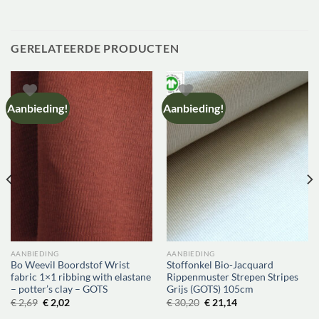
GERELATEERDE PRODUCTEN
Aanbieding!
Aanbieding!
AANBIEDING
AANBIEDING
Bo Weevil Boordstof Wrist
Stoffonkel Bio-Jacquard
fabric 1×1 ribbing with elastane
Rippenmuster Strepen Stripes
– potter’s clay – GOTS
Grijs (GOTS) 105cm
Oorspronkelijke
Huidige
Oorspronkelijke
Huidige
€
2,69
€
2,02
€
30,20
€
21,14
prijs
prijs
prijs
prijs