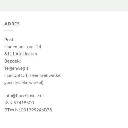
was:
is:
was:
is:
€ 2,69.
€ 2,02.
€ 30,20.
€ 21,14.
ADRES
Post:
Hademanstraat 24
8111 AK Heeten
Bezoek
:
Telgenweg 4
( Let op! Dit is een webwinkel,
géén fysieke winkel)
info@PureCoverz.nl
KvK 57418500
BTW NL001399246B78