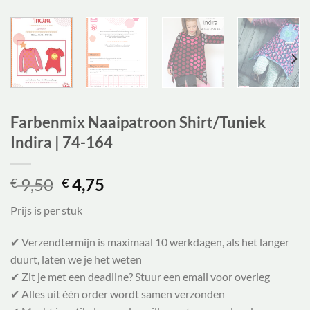
Farbenmix Naaipatroon Shirt/Tuniek
Indira | 74-164
Oorspronkelijke
Huidige
9,50
4,75
€
€
prijs
prijs
Prijs is per stuk
was:
is:
€ 9,50.
€ 4,75.
✔ Verzendtermijn is maximaal 10 werkdagen, als het langer
duurt, laten we je het weten
✔ Zit je met een deadline? Stuur een email voor overleg
✔ Alles uit één order wordt samen verzonden