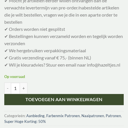
✔ Mocht je artikelen eerder willen ontvangen dan de
verwachte levertermijn van pre-order/nabestelde artikelen
die je wilt bestellen, vragen we je die in een aparte order te
bestellen
✔ Orders worden niet gesplitst
✔ Bestellingen kunnen verzameld worden en tegelijk worden
verzonden
✔ We hergebruiken verpakkingsmateriaal
✔ Gratis verzending vanaf € 75,- (binnen NL)
✔ Wil je kleuradvies? Stuur een email naar info@hazeltjes.nl
Op voorraad
Farbenmix Naaipatroon Shirt/Tuniek Indira | 74-164 aantal
TOEVOEGEN AAN WINKELWAGEN
Categorieën:
Aanbieding
,
Farbenmix Patronen
,
Naaipatronen
,
Patronen
,
Super Hoge Korting: 50%