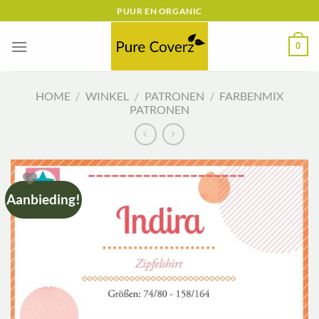
Ga
PUUR EN ORGANIC
naar
inhoud
0
HOME
/
WINKEL
/
PATRONEN
/
FARBENMIX
PATRONEN
Aanbieding!