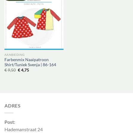
AANBIEDING
Farbenmix Naaipatroon
Shirt/Tuniek Svenja | 86-164
Oorspronkelijke
Huidige
€
9,50
€
4,75
prijs
prijs
was:
is:
€ 9,50.
€ 4,75.
ADRES
Post:
Hademanstraat 24