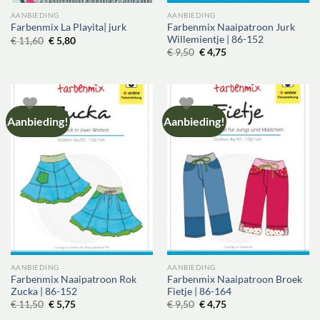
AANBIEDING
AANBIEDING
Farbenmix Naaipatroon Jurk
Farbenmix La Playita| jurk
Willemientje | 86-152
Oorspronkelijke
Huidige
€
11,60
€
5,80
prijs
prijs
Oorspronkelijke
Huidige
€
9,50
€
4,75
was:
is:
prijs
prijs
€ 11,60.
€ 5,80.
was:
is:
€ 9,50.
€ 4,75.
Aanbieding!
Aanbieding!
AANBIEDING
AANBIEDING
Farbenmix Naaipatroon Rok
Farbenmix Naaipatroon Broek
Zucka | 86-152
Fietje | 86-164
Oorspronkelijke
Huidige
Oorspronkelijke
Huidige
€
11,50
€
5,75
€
9,50
€
4,75
prijs
prijs
prijs
prijs