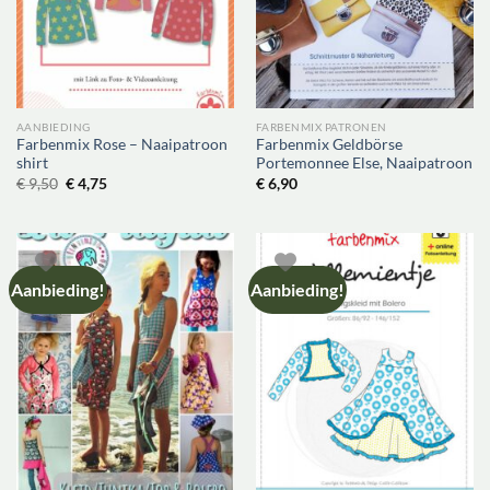
AANBIEDING
FARBENMIX PATRONEN
Farbenmix Rose – Naaipatroon
Farbenmix Geldbörse
shirt
Portemonnee Else, Naaipatroon
Oorspronkelijke
Huidige
€
9,50
€
4,75
€
6,90
prijs
prijs
was:
is:
€ 9,50.
€ 4,75.
Aanbieding!
Aanbieding!