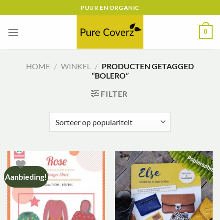
Ga
PUUR EN ORGANIC
naar
inhoud
0
HOME
/
WINKEL
/
PRODUCTEN GETAGGED
“BOLERO”
FILTER
Aanbieding!