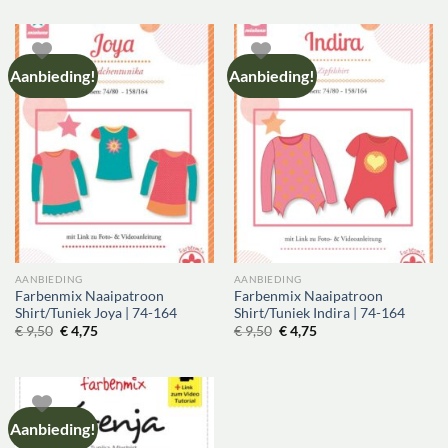
was:
is:
was:
is:
€ 11,50.
€ 5,75.
€ 9,50.
€ 4,75.
Aanbieding!
Aanbieding!
AANBIEDING
AANBIEDING
Farbenmix Naaipatroon
Farbenmix Naaipatroon
Shirt/Tuniek Joya | 74-164
Shirt/Tuniek Indira | 74-164
Oorspronkelijke
Huidige
Oorspronkelijke
Huidige
€
9,50
€
4,75
€
9,50
€
4,75
prijs
prijs
prijs
prijs
was:
is:
was:
is:
€ 9,50.
€ 4,75.
€ 9,50.
€ 4,75.
Aanbieding!