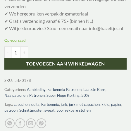
verzonden
✔ We hergebruiken verpakkingsmateriaal
✔ Gratis verzending vanaf € 75,- (binnen NL)
✔ Wil je kleuradvies? Stuur een email naar info@hazeltjes.nl
Op voorraad
Farbenmix Laura | Sweaterjurk aantal
TOEVOEGEN AAN WINKELWAGEN
SKU:
farb-0178
Categorieën:
Aanbieding
,
Farbenmix Patronen
,
Laatste Kans
,
Naaipatronen
,
Patronen
,
Super Hoge Korting: 50%
Tags:
capuchon
,
duits
,
Farbenmix
,
jurk
,
jurk met capuchon
,
kleid
,
papier
,
patroon
,
Schnittmuster
,
sweat
,
voor rekbare stoffen