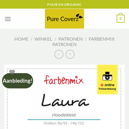
Ga
PUUR EN ORGANIC
naar
inhoud
0
HOME
/
WINKEL
/
PATRONEN
/
FARBENMIX
PATRONEN
Aanbieding!