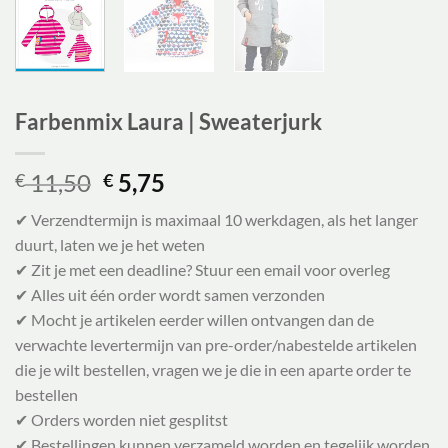
Farbenmix Laura | Sweaterjurk
Oorspronkelijke
Huidige
11,50
5,75
€
€
prijs
prijs
✔ Verzendtermijn is maximaal 10 werkdagen, als het langer
was:
is:
duurt, laten we je het weten
€ 11,50.
€ 5,75.
✔ Zit je met een deadline? Stuur een email voor overleg
✔ Alles uit één order wordt samen verzonden
✔ Mocht je artikelen eerder willen ontvangen dan de
verwachte levertermijn van pre-order/nabestelde artikelen
die je wilt bestellen, vragen we je die in een aparte order te
bestellen
✔ Orders worden niet gesplitst
✔ Bestellingen kunnen verzameld worden en tegelijk worden