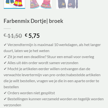
Farbenmix Dortje| broek
Oorspronkelijke
Huidige
11,50
5,75
€
€
prijs
prijs
✔ Verzendtermijn is maximaal 10 werkdagen, als het langer
was:
is:
duurt, laten we je het weten
€ 11,50.
€ 5,75.
✔ Zit je met een deadline? Stuur een email voor overleg
✔ Alles uit één order wordt samen verzonden
✔ Mocht je artikelen eerder willen ontvangen dan de
verwachte levertermijn van pre-order/nabestelde artikelen
die je wilt bestellen, vragen we je die in een aparte order te
bestellen
✔ Orders worden niet gesplitst
✔ Bestellingen kunnen verzameld worden en tegelijk worden
verzonden