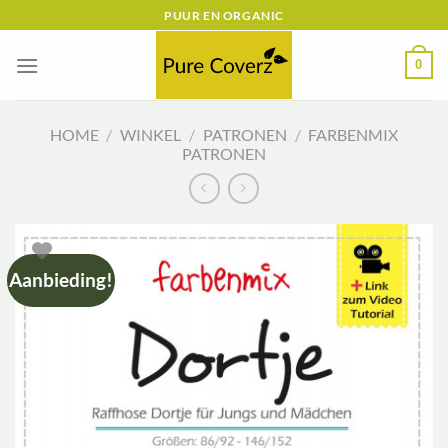
Ga
PUUR EN ORGANIC
naar
inhoud
0
HOME
/
WINKEL
/
PATRONEN
/
FARBENMIX
PATRONEN
Aanbieding!