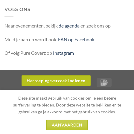
VOLG ONS
Naar evenementen, bekijk
de agenda
en zoek ons op
Meld je aan en wordt ook
FAN op Facebook
Of volg Pure Coverz op
Instagram
Herroepingsverzoek indienen
OVER ONS
WERKWIJZE WEBWINKEL PURE COVERZ
Deze site maakt gebruik van cookies om je een betere
PRODUCTINFORMATIE
PRIVACYVERKLARING PURE COVERZ
surfervaring te bieden. Door deze website te bekijken en te
Copyright 2026 ©
Flatsome Theme
gebruiken ga je akkoord met het gebruik van cookies.
AANVAARDEN