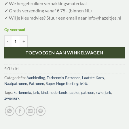
✔ We hergebruiken verpakkingsmateriaal
✔ Gratis verzending vanaf € 75,- (binnen NL)
✔ Wil je kleuradvies? Stuur een email naar info@hazeltjes.nl
Op voorraad
Farbenmix Dortje| broek aantal
TOEVOEGEN AAN WINKELWAGEN
SKU:
uitl
Categorieën:
Aanbieding
,
Farbenmix Patronen
,
Laatste Kans
,
Naaipatronen
,
Patronen
,
Super Hoge Korting: 50%
Tags:
Farbenmix
,
jurk
,
kind
,
nederlands
,
papier
,
patroon
,
swierjurk
,
zwierjurk