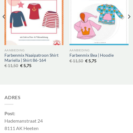
AANBIEDING
AANBIEDING
Farbenmix Naaipatroon Shirt
Farbenmix Bea | Hoodie
Mariella | Shirt 86-164
Oorspronkelijke
Huidige
€
11,50
€
5,75
prijs
prijs
Oorspronkelijke
Huidige
€
11,50
€
5,75
was:
is:
prijs
prijs
€ 11,50.
€ 5,75.
was:
is:
€ 11,50.
€ 5,75.
ADRES
Post:
Hademanstraat 24
8111 AK Heeten