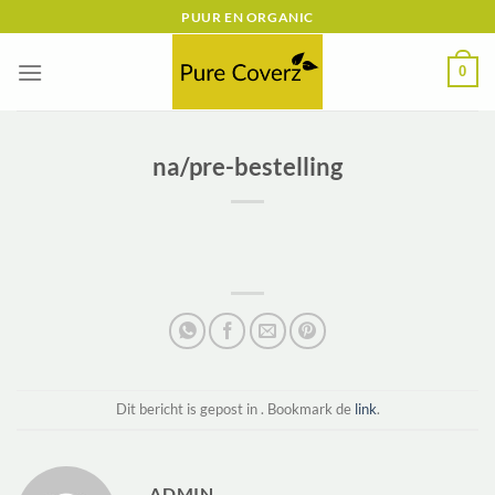
Ga
PUUR EN ORGANIC
naar
inhoud
0
na/pre-bestelling
Dit bericht is gepost in . Bookmark de
link
.
ADMIN