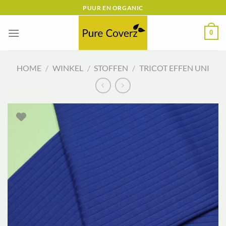
Ga
PUUR EN ORGANIC
naar
inhoud
0
HOME
/
WINKEL
/
STOFFEN
/
TRICOT EFFEN UNI