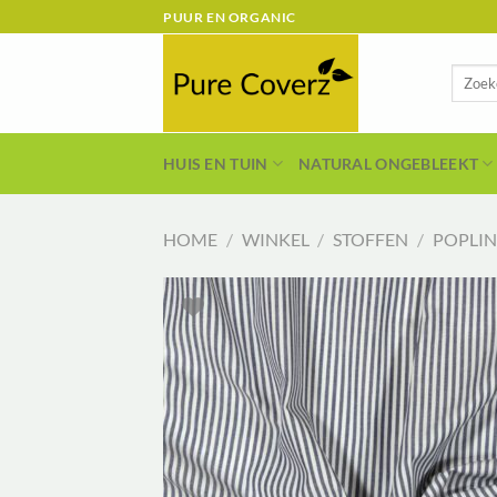
Ga
PUUR EN ORGANIC
naar
inhoud
Zoeken
naar:
HUIS EN TUIN
NATURAL ONGEBLEEKT
HOME
/
WINKEL
/
STOFFEN
/
POPLIN