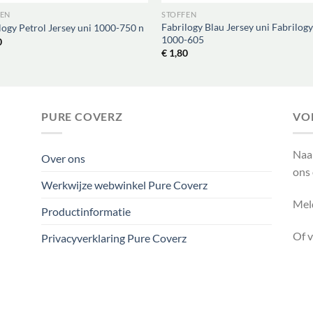
FEN
STOFFEN
Fabrilogy Blau Jersey uni Fabrilog
logy Petrol Jersey uni 1000-750 n
1000-605
0
€
1,80
PURE COVERZ
VO
Naa
Over ons
ons
Werkwijze webwinkel Pure Coverz
Meld
Productinformatie
Of 
Privacyverklaring Pure Coverz