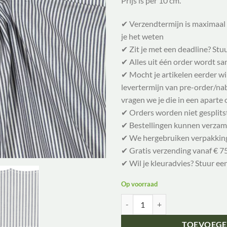
Prijs is per 10 cm.
✔ Verzendtermijn is maximaal 
je het weten
✔ Zit je met een deadline? Stu
✔ Alles uit één order wordt 
✔ Mocht je artikelen eerder w
levertermijn van pre-order/nabe
vragen we je die in een aparte 
✔ Orders worden niet gesplits
✔ Bestellingen kunnen verzam
✔ We hergebruiken verpakkin
✔ Gratis verzending vanaf € 75
✔ Wil je kleuradvies? Stuur ee
Op voorraad
C. Pauli Fijne popline- Fine poplin
TOEVOEGE