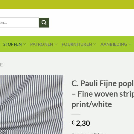
STOFFEN
PATRONEN
FOURNITUREN
AANBIEDING
E
C. Pauli Fijne pop
– Fine woven stri
print/white
2,30
€