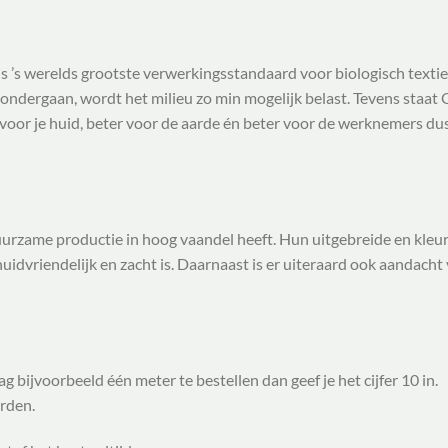
s ’s werelds grootste verwerkingsstandaard voor biologisch textie
 ondergaan, wordt het milieu zo min mogelijk belast. Tevens staat
oor je huid, beter voor de aarde én beter voor de werknemers dus
duurzame productie in hoog vaandel heeft. Hun uitgebreide en kleurr
idvriendelijk en zacht is. Daarnaast is er uiteraard ook aandacht v
g bijvoorbeeld één meter te bestellen dan geef je het cijfer 10 in.
orden.