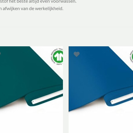
 stof het beste altijd even voorwassen.
 afwijken van de werkelijkheid.