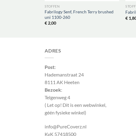
STOFFEN
STOF
Fabrilogy Senf, French Terry brushed
Fabri
uni 1100-260
€
1,8
€
2,00
ADRES
Post:
Hademanstraat 24
8111 AK Heeten
Bezoek
:
Telgenweg 4
( Let op! Dit is een webwinkel,
géén fysieke winkel)
info@PureCoverz.nl
KvK 57418500