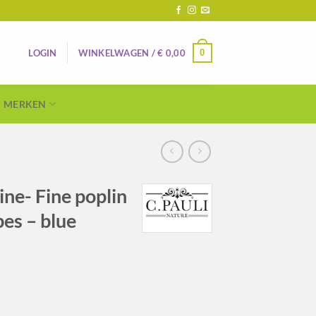
0
LOGIN
WINKELWAGEN /
€
0,00
MERKEN
line- Fine poplin
pes – blue