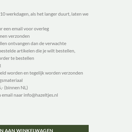
10 werkdagen, als het langer duurt, laten we
ur een email voor overleg
samen verzonden
illen ontvangen dan de verwachte
stelde artikelen die je wilt bestellen,
order te bestellen
t
eld worden en tegelijk worden verzonden
gsmateriaal
,- (binnen NL)
n email naar info@hazeltjes.nl
 - Fine woven stripes - blue print/white aantal
N AAN WINKELWAGEN