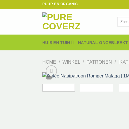
Ga
PUUR EN ORGANIC
naar
inhoud
Zoeken
naar:
HUIS EN TUIN
NATURAL ONGEBLEEKT
HOME
/
WINKEL
/
PATRONEN
/
IKA