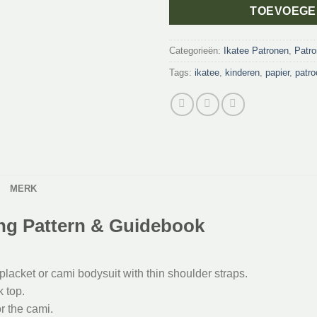
TOEVOEGE
Categorieën:
Ikatee Patronen
,
Patr
Tags:
ikatee
,
kinderen
,
papier
,
patro
MERK
ng Pattern & Guidebook
 placket or cami bodysuit with thin shoulder straps.
k top.
or the cami.