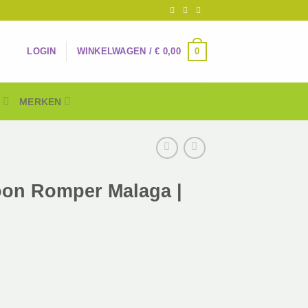
0
LOGIN
WINKELWAGEN /
€
0,00
G
MERKEN
roon Romper Malaga |