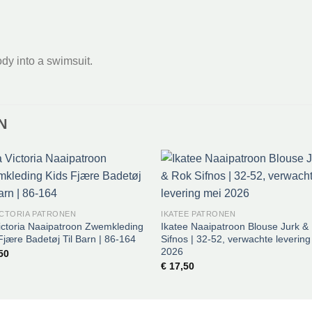
ody into a swimsuit.
N
ICTORIA PATRONEN
IKATEE PATRONEN
ictoria Naaipatroon Zwemkleding
Ikatee Naaipatroon Blouse Jurk &
Fjære Badetøj Til Barn | 86-164
Sifnos | 32-52, verwachte levering
2026
50
€
17,50