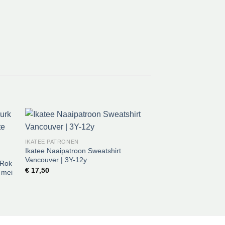
IKATEE PATRONEN
IDA VICTORIA PATRON
Ikatee Naaipatroon Sweatshirt
Ida victoria Naaipat
Vancouver | 3Y-12y
Zip Skirt | 86-170
 Rok
€
17,50
€
18,50
 mei