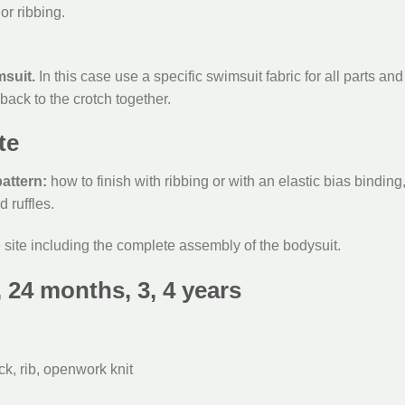
or ribbing.
msuit.
In this case use a specific swimsuit fabric for all parts a
back to the crotch together.
ate
pattern:
how to finish with ribbing or with an elastic bias bindin
 ruffles.
 site including the complete assembly of the bodysuit.
18, 24 months, 3, 4 years
ock, rib, openwork knit