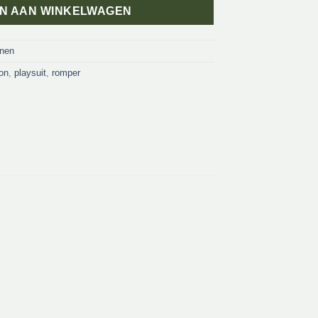
N AAN WINKELWAGEN
onen
on
,
playsuit
,
romper