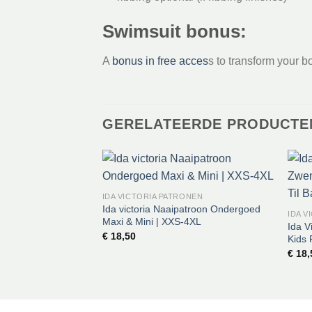
Swimsuit bonus:
A
bonus in free acces
s to transform your b
GERELATEERDE PRODUCTE
IDA VICTORIA PATRONEN
Ida victoria Naaipatroon Ondergoed
IDA V
Maxi & Mini | XXS-4XL
Ida V
€
18,50
Kids 
€
18,