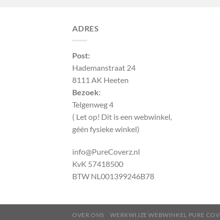
ADRES
Post:
Hademanstraat 24
8111 AK Heeten
Bezoek
:
Telgenweg 4
( Let op! Dit is een webwinkel,
géén fysieke winkel)
info@PureCoverz.nl
KvK 57418500
BTW NL001399246B78
OVER ONS
WERKWIJZE WEBWINKEL PURE COV