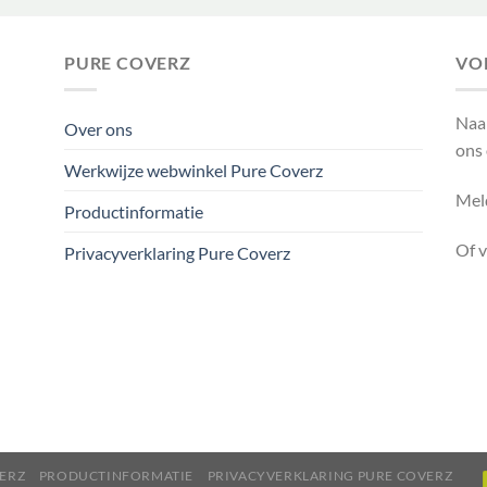
PURE COVERZ
VO
Naa
Over ons
ons
Werkwijze webwinkel Pure Coverz
Meld
Productinformatie
Of 
Privacyverklaring Pure Coverz
ERZ
PRODUCTINFORMATIE
PRIVACYVERKLARING PURE COVERZ