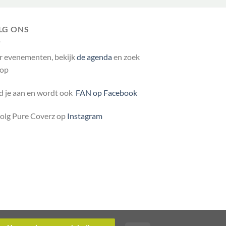
LG ONS
r evenementen, bekijk
de agenda
en zoek
 op
 je aan en wordt ook
FAN op Facebook
volg Pure Coverz op
Instagram