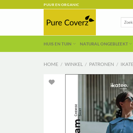
Ga
PUUR EN ORGANIC
naar
inhoud
Zoeken
naar:
HUIS EN TUIN
NATURAL ONGEBLEEKT
HOME
/
WINKEL
/
PATRONEN
/
IKAT