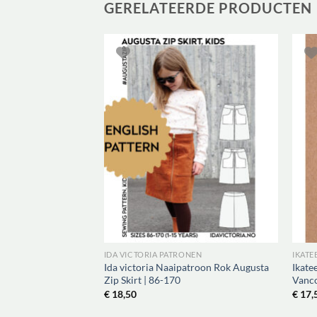
GERELATEERDE PRODUCTEN
IDA VICTORIA PATRONEN
IKATE
 Blouse & Dress
Ida victoria Naaipatroon Rok Augusta
Ikate
2Y
Zip Skirt | 86-170
Vanco
€
18,50
€
17,