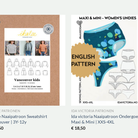
E PATRONEN
IDA VICTORIA PATRONEN
e Naaipatroon Sweatshirt
Ida victoria Naaipatroon Ondergo
uver | 3Y-12y
Maxi & Mini | XXS-4XL
50
€
18,50