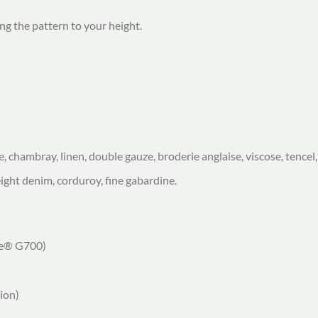
ing the pattern to your height.
, chambray, linen, double gauze, broderie anglaise, viscose, tencel
eight denim, corduroy, fine gabardine.
ine® G700)
ion)