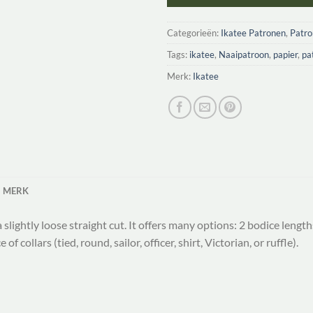
Categorieën:
Ikatee Patronen
,
Patr
Tags:
ikatee
,
Naaipatroon
,
papier
,
pa
Merk:
Ikatee
MERK
lightly loose straight cut. It offers many options: 2 bodice lengths
of collars (tied, round, sailor, officer, shirt, Victorian, or ruffle).