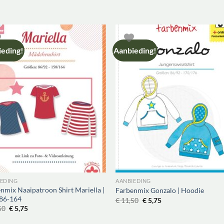
eding!
Aanbieding!
IEDING
AANBIEDING
nmix Naaipatroon Shirt Mariella |
Farbenmix Gonzalo | Hoodie
 86-164
Oorspronkelijke
Huidige
€
11,50
€
5,75
prijs
prijs
Oorspronkelijke
Huidige
50
€
5,75
was:
is:
prijs
prijs
€ 11,50.
€ 5,75.
was:
is: