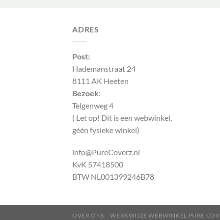
€ 11,50.
€ 5,75.
ADRES
Post:
Hademanstraat 24
8111 AK Heeten
Bezoek
:
Telgenweg 4
( Let op! Dit is een webwinkel,
géén fysieke winkel)
info@PureCoverz.nl
KvK 57418500
BTW NL001399246B78
OVER ONS
WERKWIJZE WEBWINKEL PURE COV