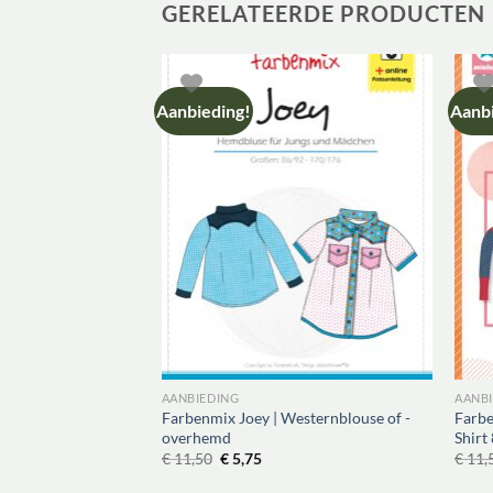
GERELATEERDE PRODUCTEN
Aanbieding!
Aanbi
AANBIEDING
AANB
Farbenmix Joey | Westernblouse of -
Farbe
 Bodywarmer
overhemd
Shirt
elijke
ige
Oorspronkelijke
Huidige
€
11,50
€
5,75
€
11,
prijs
prijs
75.
was:
is: