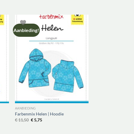
Aanbieding!
AANBIEDING
Farbenmix Helen | Hoodie
Oorspronkelijke
Huidige
€
11,50
€
5,75
prijs
prijs
was:
is:
€ 11,50.
€ 5,75.