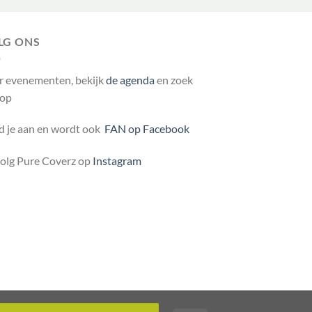
LG ONS
r evenementen, bekijk
de agenda
en zoek
 op
 je aan en wordt ook
FAN op Facebook
volg Pure Coverz op
Instagram