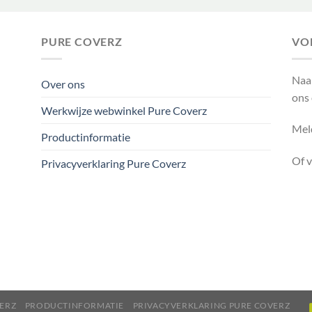
€ 11,50.
€ 5,75.
PURE COVERZ
VO
Naa
Over ons
ons
Werkwijze webwinkel Pure Coverz
Meld
Productinformatie
Of 
Privacyverklaring Pure Coverz
ERZ
PRODUCTINFORMATIE
PRIVACYVERKLARING PURE COVERZ