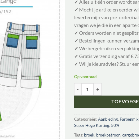
✔ Alles uit één order wordt 
✔ Mocht je artikelen eerder w
levertermijn van pre-order/nabe
vragen we je die in een aparte 
✔ Orders worden niet gesplits
✔ Bestellingen kunnen verzam
✔ We hergebruiken verpakkin
✔ Gratis verzending vanaf € 75
✔ Wil je kleuradvies? Stuur ee
Op voorraad
Farbenmix KleinJuist | Broek aant
TOEVOEGE
Categorieën:
Aanbieding
,
Farbenmix
Super Hoge Korting: 50%
Tags:
broek
,
broekpatroon
,
cargobro