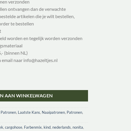
samen verzonden
illen ontvangen dan de verwachte
stelde artikelen die je wilt bestellen,
order te bestellen
t
eld worden en tegelijk worden verzonden
gsmateriaal
,- (binnen NL)
n email naar info@hazeltjes.nl
al
N AAN WINKELWAGEN
 Patronen
,
Laatste Kans
,
Naaipatronen
,
Patronen
,
ek
,
cargohose
,
Farbenmix
,
kind
,
nederlands
,
nonita
,