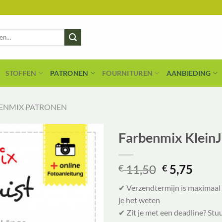
STOFFEN
PATRONEN
FOURNITUREN
AANBIEDING
ENMIX PATRONEN
Farbenmix KleinJu
Oorspronke
Huid
11,50
5,75
€
€
prijs
prijs
✔ Verzendtermijn is maximaal 
was:
is:
je het weten
€ 11,50.
€ 5,7
✔ Zit je met een deadline? Stu