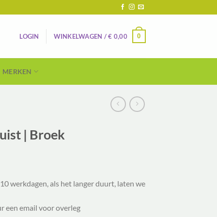
0
LOGIN
WINKELWAGEN /
€
0,00
MERKEN
ist | Broek
lijke
ige
10 werkdagen, als het langer duurt, laten we
5.
ur een email voor overleg