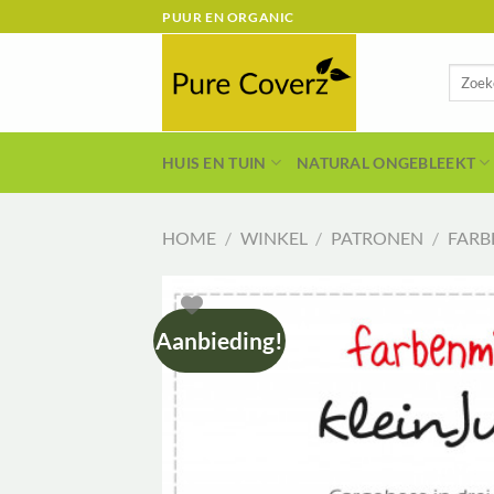
Ga
PUUR EN ORGANIC
naar
inhoud
Zoeken
naar:
HUIS EN TUIN
NATURAL ONGEBLEEKT
HOME
/
WINKEL
/
PATRONEN
/
FARB
Aanbieding!