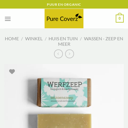
Ga
PUUR EN ORGANIC
naar
inhoud
0
HOME
/
WINKEL
/
HUIS EN TUIN
/
WASSEN - ZEEP EN
MEER