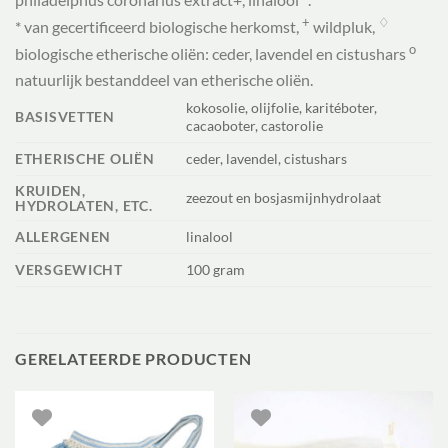
+
♢
*
van gecertificeerd biologische herkomst,
wildpluk,
o
biologische etherische oliën: ceder, lavendel en cistushars
natuurlijk bestanddeel van etherische oliën.
kokosolie, olijfolie, karitéboter,
BASISVETTEN
cacaoboter, castorolie
ETHERISCHE OLIËN
ceder, lavendel, cistushars
KRUIDEN,
zeezout en bosjasmijnhydrolaat
HYDROLATEN, ETC.
ALLERGENEN
linalool
VERSGEWICHT
100 gram
GERELATEERDE PRODUCTEN