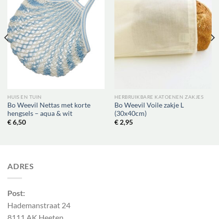
HUIS EN TUIN
HERBRUIKBARE KATOENEN ZAKJES
Bo Weevil Nettas met korte
Bo Weevil Voile zakje L
hengsels – aqua & wit
(30x40cm)
€
6,50
€
2,95
ADRES
Post:
Hademanstraat 24
8111 AK Heeten