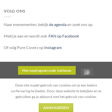
VOLG ONS
Naar evenementen, bekijk
de agenda
en zoek ons op
Meld je aan en wordt ook
FAN op Facebook
Of volg Pure Coverz op
Instagram
Herroepingsverzoek indienen
OVER ONS
WERKWIJZE WEBWINKEL PURE COVERZ
Deze site maakt gebruik van cookies om je een betere
PRODUCTINFORMATIE
PRIVACYVERKLARING PURE COVERZ
surfervaring te bieden. Door deze website te bekijken en te
Copyright 2026 ©
Flatsome Theme
gebruiken ga je akkoord met het gebruik van cookies.
AANVAARDEN