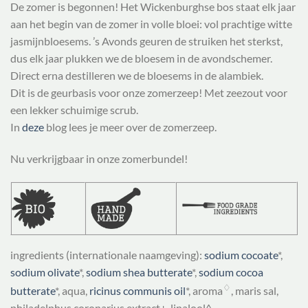
De zomer is begonnen! Het Wickenburghse bos staat elk jaar
aan het begin van de zomer in volle bloei: vol prachtige witte
jasmijnbloesems. ’s Avonds geuren de struiken het sterkst,
dus elk jaar plukken we de bloesem in de avondschemer.
Direct erna destilleren we de bloesems in de alambiek.
Dit is de geurbasis voor onze zomerzeep! Met zeezout voor
een lekker schuimige scrub.
In
deze
blog lees je meer over de zomerzeep.
Nu verkrijgbaar in onze zomerbundel!
ingredients (internationale naamgeving):
sodium cocoate
*
,
sodium olivate
*
,
sodium shea butterate
*
,
sodium cocoa
♢
butterate
*
, aqua,
ricinus communis oil
*
, aroma
, maris sal,
philadelphus coronarius extract+, linalool^.