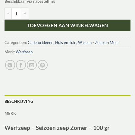
Beschikbaar via nabestelling
Werfzeep Seizoenzeep zomer | van bos tot bad - 100 gr aantal
TOEVOEGEN AAN WINKELWAGEN
Categorieën:
Cadeau ideeën
,
Huis en Tuin
,
Wassen - Zeep en Meer
Merk:
Werfzeep
BESCHRIJVING
MERK
Werfzeep – Seizoen zeep Zomer – 100 gr