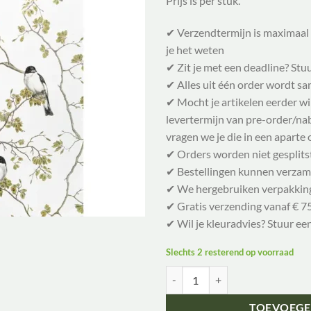
Prijs is per stuk.
✔ Verzendtermijn is maximaal 
je het weten
✔ Zit je met een deadline? Stu
✔ Alles uit één order wordt 
✔ Mocht je artikelen eerder w
levertermijn van pre-order/nabe
vragen we je die in een aparte 
✔ Orders worden niet gesplits
✔ Bestellingen kunnen verzam
✔ We hergebruiken verpakkin
✔ Gratis verzending vanaf € 75
✔ Wil je kleuradvies? Stuur ee
Slechts 2 resterend op voorraad
KoustrupCo Garden birds- pied vl
TOEVOEGE