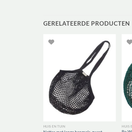
GERELATEERDE PRODUCTEN
HUIS EN TUIN
HUIS 
Bo We
engsels-Fuchsia
Nettas met lange hengsels-zwart