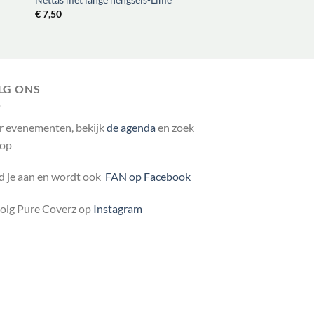
€
7,50
LG ONS
r evenementen, bekijk
de agenda
en zoek
 op
 je aan en wordt ook
FAN op Facebook
volg Pure Coverz op
Instagram