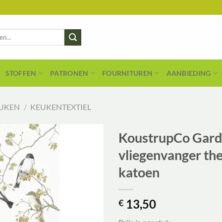
STOFFEN
PATRONEN
FOURNITUREN
AANBIEDING
UKEN
/
KEUKENTEXTIEL
KoustrupCo Garde
vliegenvanger th
katoen
13,50
€