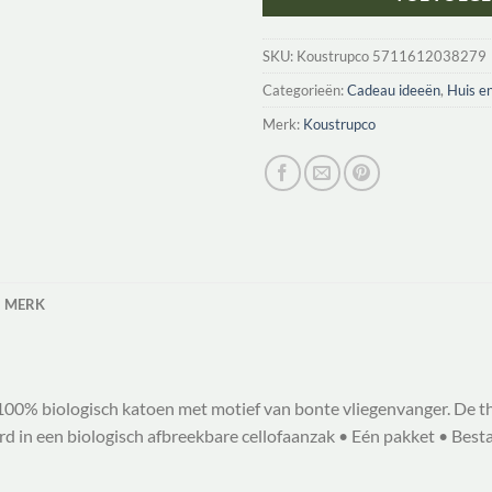
SKU:
Koustrupco 5711612038279
Categorieën:
Cadeau ideeën
,
Huis en
Merk:
Koustrupco
MERK
00% biologisch katoen met motief van bonte vliegenvanger. De the
rd in een biologisch afbreekbare cellofaanzak • Eén pakket • Bes