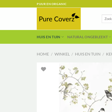
Ga
PUUR EN ORGANIC
naar
inhoud
Zoeken
naar:
HUIS EN TUIN
NATURAL ONGEBLEEKT
HOME
/
WINKEL
/
HUIS EN TUIN
/
KE