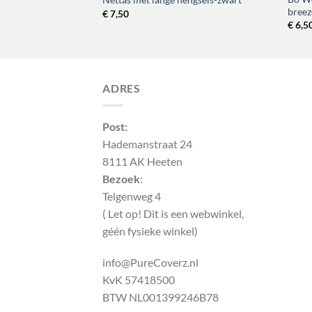
breez
€
7,50
€
6,5
ADRES
Post:
Hademanstraat 24
8111 AK Heeten
Bezoek
:
Telgenweg 4
( Let op! Dit is een webwinkel,
géén fysieke winkel)
info@PureCoverz.nl
KvK 57418500
BTW NL001399246B78