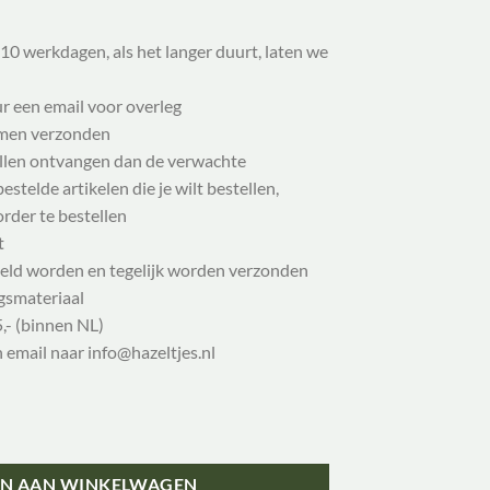
10 werkdagen, als het langer duurt, laten we
ur een email voor overleg
samen verzonden
illen ontvangen dan de verwachte
stelde artikelen die je wilt bestellen,
order te bestellen
t
eld worden en tegelijk worden verzonden
gsmateriaal
,- (binnen NL)
n email naar info@hazeltjes.nl
iegenvanger theedoek 100% biologisch katoen aantal
N AAN WINKELWAGEN