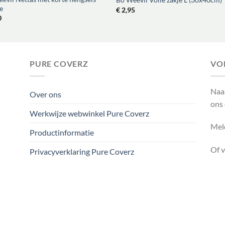
e
€
2,95
0
PURE COVERZ
VO
Naa
Over ons
ons
Werkwijze webwinkel Pure Coverz
Meld
Productinformatie
Of 
Privacyverklaring Pure Coverz