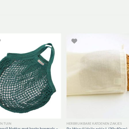
EN TUIN
HERBRUIKBARE KATOENEN ZAKJES
evil Nettas met korte hengsels –
Bo Weevil Voile zakje L (30x40cm)