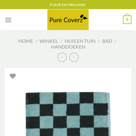
Ga
PUUR EN ORGANIC
naar
inhoud
0
HOME
/
WINKEL
/
HUIS EN TUIN
/
BAD
/
HANDDOEKEN