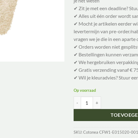
je het weten
✔ Zit je met een deadline? Stu
✔ Alles uit één order wordt 
✔ Mocht je artikelen eerder w
levertermijn van pre-order/nabe
vragen we je die in een aparte 
✔ Orders worden niet gesplits
✔ Bestellingen kunnen verzam
✔ We hergebruiken verpakkin
✔ Gratis verzending vanaf € 75
✔ Wil je kleuradvies? Stuur ee
Op voorraad
Cotonea Naturel washand aantal
TOEVOEGE
SKU:
Cotonea CFW1-E015020-00