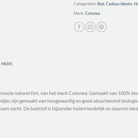
Categorieën:
Bad
,
Cadeau ideeën
,
Hu
Merk:
Cotonea
MERK
n mooie naturel tint, van het merk Cotonea. Gemaakt van 100% bi
djes zijn gemaakt van hoogwaardig en goed absorberend biologis
naam zacht. De badstof is bijzonder huidvriendelijk en daarom id