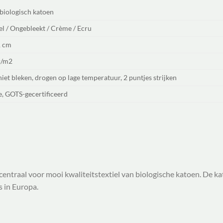
biologisch katoen
l / Ongebleekt / Crème / Ecru
 cm
r/m2
niet bleken, drogen op lage temperatuur, 2 puntjes strijken
e, GOTS-gecertificeerd
centraal voor mooi kwaliteitstextiel van biologische katoen. De k
 in Europa.