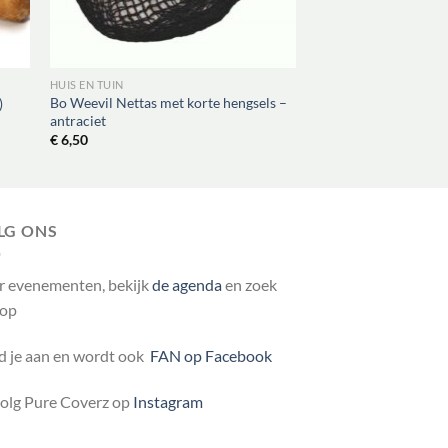
HUIS EN TUIN
Bo Weevil Nettas met korte hengsels –
)
antraciet
€
6,50
LG ONS
r evenementen, bekijk
de agenda
en zoek
 op
 je aan en wordt ook
FAN op Facebook
volg Pure Coverz op
Instagram