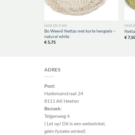
HUIS EN TUIN
HUIS 
et korte hengsels –
Bo Weevil Nettas met korte hengsels –
Netta
natural white
€
7,5
€
5,75
ADRES
Post:
Hademanstraat 24
8111 AK Heeten
Bezoek
:
Telgenweg 4
( Let op! Dit is een webwinkel,
géén fysieke winkel)