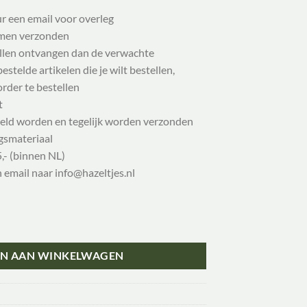
ur een email voor overleg
samen verzonden
illen ontvangen dan de verwachte
stelde artikelen die je wilt bestellen,
order te bestellen
t
eld worden en tegelijk worden verzonden
gsmateriaal
,- (binnen NL)
n email naar info@hazeltjes.nl
N AAN WINKELWAGEN
1