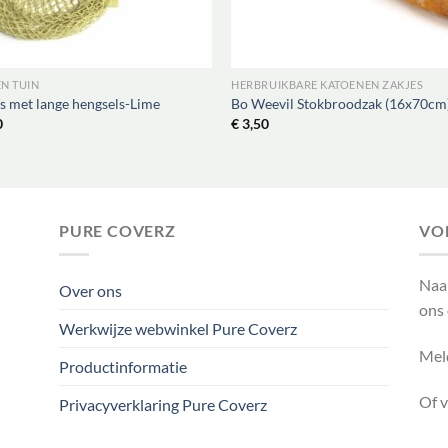
EN TUIN
HERBRUIKBARE KATOENEN ZAKJES
s met lange hengsels-Lime
Bo Weevil Stokbroodzak (16x70cm
0
€
3,50
PURE COVERZ
VO
Naa
Over ons
ons
Werkwijze webwinkel Pure Coverz
Meld
Productinformatie
Of 
Privacyverklaring Pure Coverz