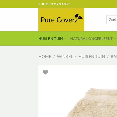
Ga
PUUR EN ORGANIC
naar
inhoud
Zoeken
naar:
HUIS EN TUIN
NATURAL ONGEBLEEKT
HOME
/
WINKEL
/
HUIS EN TUIN
/
BA