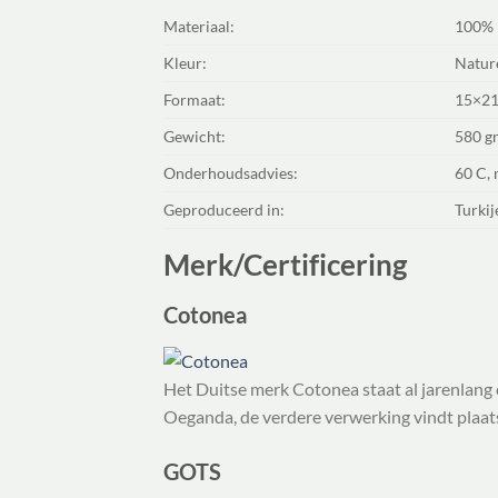
Materiaal:
100% 
Kleur:
Nature
Formaat:
15×21
Gewicht:
580 g
Onderhoudsadvies:
60 C, 
Geproduceerd in:
Turkij
Merk/Certificering
Cotonea
Het Duitse merk Cotonea staat al jarenlang 
Oeganda, de verdere verwerking vindt plaats
GOTS