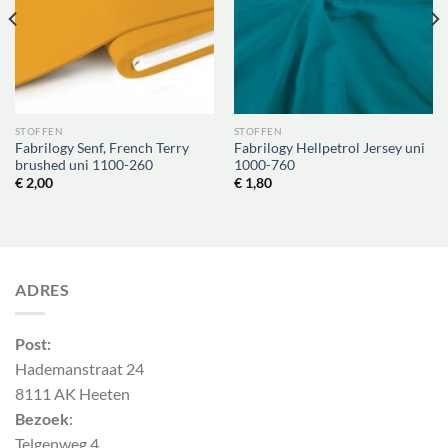
STOFFEN
STOFFEN
Fabrilogy Senf, French Terry
Fabrilogy Hellpetrol Jersey uni
brushed uni 1100-260
1000-760
€
2,00
€
1,80
ADRES
Post:
Hademanstraat 24
8111 AK Heeten
Bezoek
:
Telgenweg 4