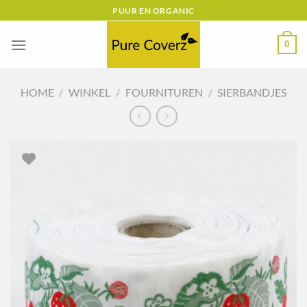
Ga
PUUR EN ORGANIC
naar
inhoud
0
HOME
/
WINKEL
/
FOURNITUREN
/
SIERBANDJES