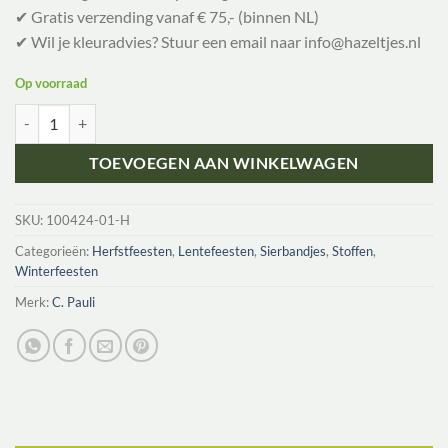
✔ Gratis verzending vanaf € 75,- (binnen NL)
✔ Wil je kleuradvies? Stuur een email naar info@hazeltjes.nl
Op voorraad
C. Pauli Sierbandje Erdbeeren Aardbeien wit - per 100 cm aantal
TOEVOEGEN AAN WINKELWAGEN
SKU:
100424-01-H
Categorieën:
Herfstfeesten
,
Lentefeesten
,
Sierbandjes
,
Stoffen
,
Winterfeesten
Merk:
C. Pauli