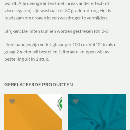
wordt.
Alle overige linten (met lurex-, ander effect- of
viscosegaren) zijn wasbaar tot 30 graden.
droog
Het is
raadzaam om drogen in een wasdroger te vermijden.
Strijken:
De linten kunnen worden gestreken tot 2-3
Deze bandjes zijn verkrijgbaar per 100 cm. Vul “2” in als u
graag 2 meter wil bestellen. Uiteraard knippen wij uw
bestelling uit in 1 stuk.
GERELATEERDE PRODUCTEN