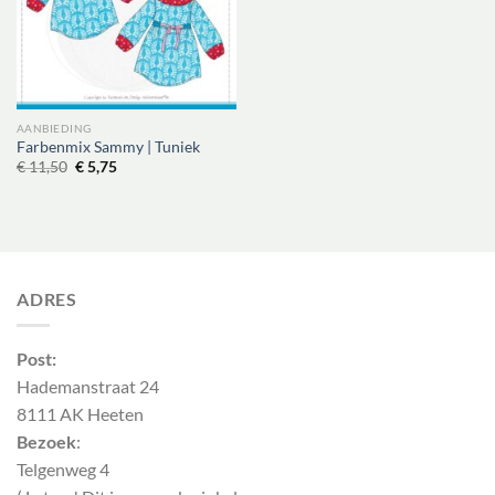
AANBIEDING
Farbenmix Sammy | Tuniek
Oorspronkelijke
Huidige
€
11,50
€
5,75
prijs
prijs
was:
is:
€ 11,50.
€ 5,75.
ADRES
Post:
Hademanstraat 24
8111 AK Heeten
Bezoek
:
Telgenweg 4