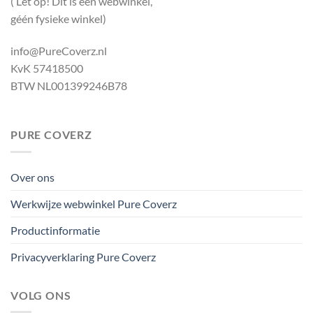
( Let op! Dit is een webwinkel,
géén fysieke winkel)
info@PureCoverz.nl
KvK 57418500
BTW NL001399246B78
PURE COVERZ
Over ons
Werkwijze webwinkel Pure Coverz
Productinformatie
Privacyverklaring Pure Coverz
VOLG ONS