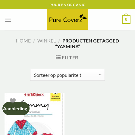
Ga
PUUR EN ORGANIC
naar
inhoud
0
HOME
/
WINKEL
/
PRODUCTEN GETAGGED
“YASMINA”
FILTER
Aanbieding!