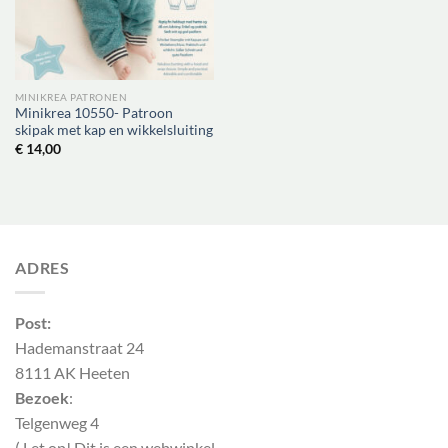
MINIKREA PATRONEN
Minikrea 10550- Patroon
skipak met kap en wikkelsluiting
€
14,00
ADRES
Post:
Hademanstraat 24
8111 AK Heeten
Bezoek
:
Telgenweg 4
( Let op! Dit is een webwinkel,