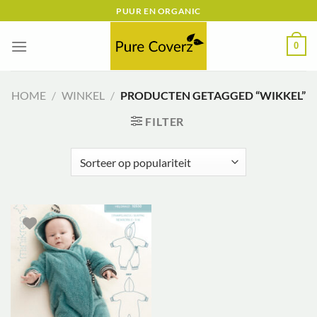
Ga
PUUR EN ORGANIC
naar
inhoud
0
HOME
/
WINKEL
/
PRODUCTEN GETAGGED “WIKKEL”
FILTER