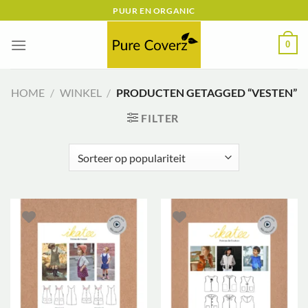
Ga
PUUR EN ORGANIC
naar
inhoud
0
HOME
/
WINKEL
/
PRODUCTEN GETAGGED “VESTEN”
FILTER