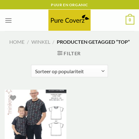
Ga
PUUR EN ORGANIC
naar
inhoud
0
HOME
/
WINKEL
/
PRODUCTEN GETAGGED “TOP”
FILTER