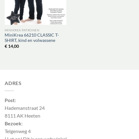
MINIKREA PATRONEN
MiniKrea 66210 CLASSIC T-
SHIRT, kind en volwassene
€
14,00
ADRES
Post:
Hademanstraat 24
8111 AK Heeten
Bezoek
:
Telgenweg 4
( Let op! Dit is een webwinkel,