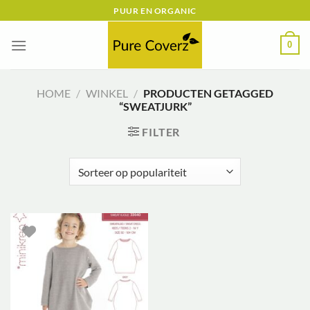
Ga
PUUR EN ORGANIC
naar
inhoud
0
HOME
/
WINKEL
/
PRODUCTEN GETAGGED
“SWEATJURK”
FILTER