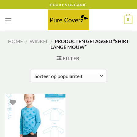
Ga
PUUR EN ORGANIC
naar
inhoud
0
HOME
/
WINKEL
/
PRODUCTEN GETAGGED “SHIRT
LANGE MOUW”
FILTER