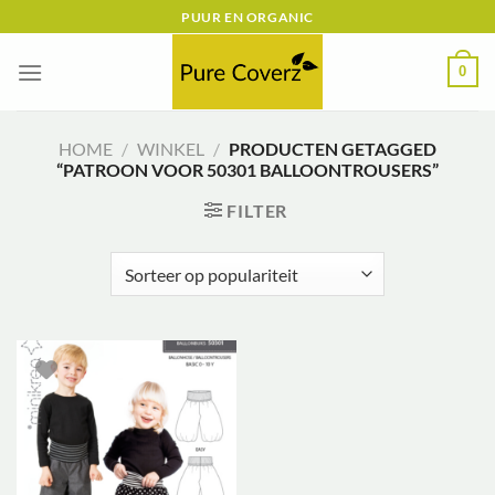
Ga
PUUR EN ORGANIC
naar
inhoud
0
HOME
/
WINKEL
/
PRODUCTEN GETAGGED
“PATROON VOOR 50301 BALLOONTROUSERS”
FILTER